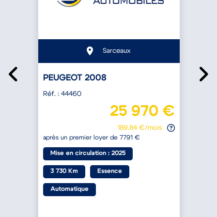
R
€
a
Sarceaux
PEUGEOT 2008
Réf. : 44460
25 970 €
189.84 €/mois
après un premier loyer de 7791 €
Mise en circulation : 2025
3 730 Km
Essence
Automatique