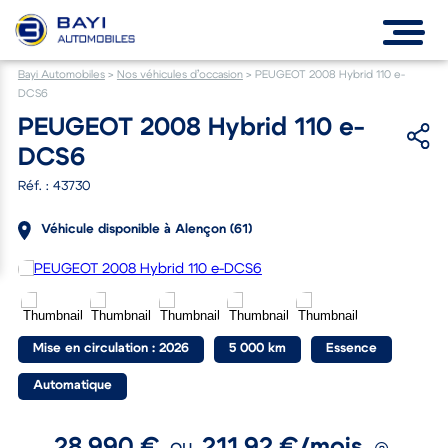
Bayi Automobiles
>
Nos véhicules d’occasion
>
PEUGEOT 2008 Hybrid 110 e-
DCS6
PEUGEOT 2008 Hybrid 110 e-
DCS6
Réf. : 43730
Véhicule disponible à Alençon (61)
Mise en circulation : 2026
5 000 km
Essence
Automatique