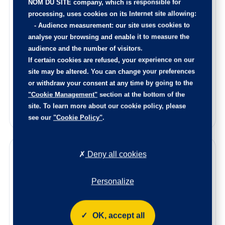
NOM DU SITE company
, which is responsible for
l’intérieur est nettoyé de fond en comble, et la carrosserie
processing, uses cookies on its Internet site allowing:
rajeunie.
-
Audience measurement
: our site uses cookies to
Le certificat d’état et d’origine de cette occasion, vous
analyse your browsing and enable it to measure the
sera remis lors de la livraison.
audience and the number of visitors.
N’hésitez pas à nous contacter afin de connaitre l’origine
If certain cookies are refused, your experience on our
de ce véhicule, les points de contrôle réalisés ainsi que les
site may be altered. You can change your preferences
pièces remplacées sur ce véhicule.
or withdraw your consent at any time by going to the
Reprise de votre voiture
"Cookie Management"
section at the bottom of the
site. To learn more about our cookie policy, please
Estimez votre voiture en quelques clics
see our
"Cookie Policy"
.
Deny all cookies
Garanties
Bénéficiez de la qualité et de la fiabilité des véhicules
Personalize
certifiés par le label Spoticar. Chaque véhicule est soumis
à un contrôle rigoureux pour garantir leur qualité et leur
conformité, assurant ainsi une sécurité optimale et des
performances irréprochables.
OK, accept all