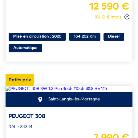
12 590 €
181.19 €/mois
Mise en circulation : 2020
164 202 Km
Diesel
Automatique
Petits prix
Saint-Langis-lès-Mortagne
PEUGEOT 308
Réf. : 34344
7 990 €