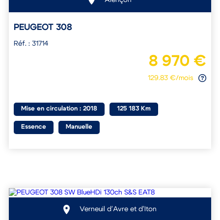
PEUGEOT 308
Réf. : 31714
8 970 €
129.83 €/mois
Mise en circulation : 2018
125 183 Km
Essence
Manuelle
Verneuil d'Avre et d'Iton