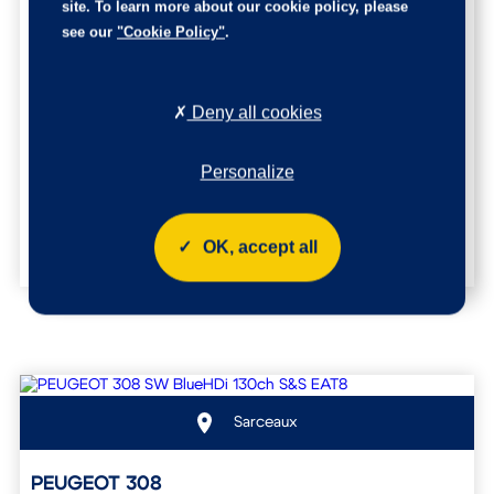
site. To learn more about our cookie policy, please
PEUGEOT 308
see our
"Cookie Policy"
.
Réf. : 43351
23 690 €
Deny all cookies
177.2 €/mois
après un premier loyer de 7107 €
Personalize
Mise en circulation : 2024
27 871 Km
Diesel
Automatique
OK, accept all
Sarceaux
PEUGEOT 308