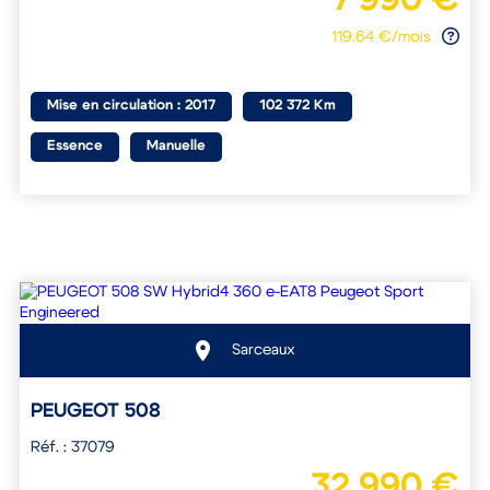
119.64 €/mois
Mise en circulation : 2017
102 372 Km
Essence
Manuelle
Sarceaux
PEUGEOT 508
Réf. : 37079
32 990 €