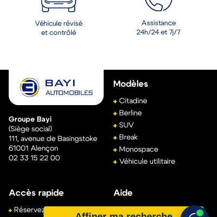
Assistance
Véhicule révisé
24h/24 et 7j/7
et contrôlé
Modèles
Citadine
Berline
Groupe Bayi
SUV
(Siège social)
Break
111, avenue de Basingstoke
61001
Alençon
Monospace
02 33 15 22 00
Véhicule utilitaire
Accès rapide
Aide
Réservez votre essai
Conditions générales de
Affiner ma recherche