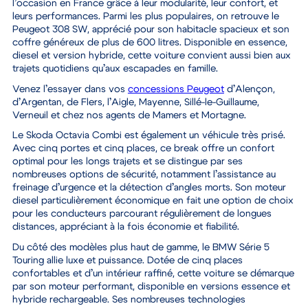
l’occasion en France grâce à leur modularité, leur confort, et
leurs performances. Parmi les plus populaires, on retrouve
le
Peugeot 308 SW, apprécié pour son habitacle spacieux et son
coffre généreux
de plus de 600 litres. Disponible en essence,
diesel et version hybride, cette voiture convient aussi bien aux
trajets quotidiens qu’aux escapades en famille.
Venez l’essayer dans vos
concessions Peugeot
d’Alençon,
d’Argentan, de Flers, l’Aigle, Mayenne, Sillé-le-Guillaume,
Verneuil et chez nos agents de Mamers et Mortagne.
Le
Skoda Octavia Combi est également un véhicule très prisé
.
Avec cinq portes et cinq places, ce break offre un confort
optimal pour les longs trajets et se distingue par ses
nombreuses options de sécurité, notamment l’assistance au
freinage d’urgence et la détection d’angles morts. Son moteur
diesel particulièrement économique en fait une option de choix
pour les conducteurs parcourant régulièrement de longues
distances
, appréciant à la fois économie et fiabilité.
Du côté des modèles plus haut de gamme,
le BMW Série 5
Touring allie luxe et puissance
. Dotée de cinq places
confortables et d’un intérieur raffiné, cette voiture se démarque
par son moteur performant, disponible en versions essence et
hybride rechargeable. Ses
nombreuses technologies