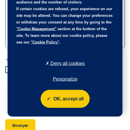
audience and the number of visitors.
If certain cookies are refused, your experience on our
site may be altered. You can change your preferences
or withdraw your consent at any time by going to the
"Cookie Management"
section at the bottom of the
site. To learn more about our cookie policy, please
see our
"Cookie Policy"
.
*Champs obligatoires
Deny all cookies
En cochant cette case, vous accordez l’utilisation de vos données
personnelles par le Groupe Bayi pour le traitement de votre
Personalize
demande. Vous disposez d’un droit d’accès, de rectification et de
suppression de ces données. Pour en savoir plus, cliquez
ici
OK, accept all