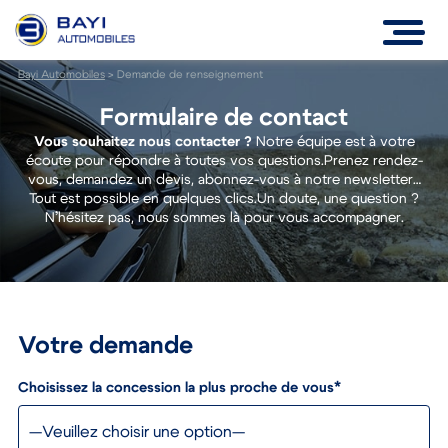
Bayi Automobiles
>
Demande de renseignement
Formulaire de contact
Vous souhaitez nous contacter ?
Notre équipe est à votre
écoute pour répondre à toutes vos questions.Prenez rendez-
vous, demandez un devis, abonnez-vous à notre newsletter…
Tout est possible en quelques clics.Un doute, une question ?
N’hésitez pas, nous sommes là pour vous accompagner.
Votre demande
Choisissez la concession la plus proche de vous*