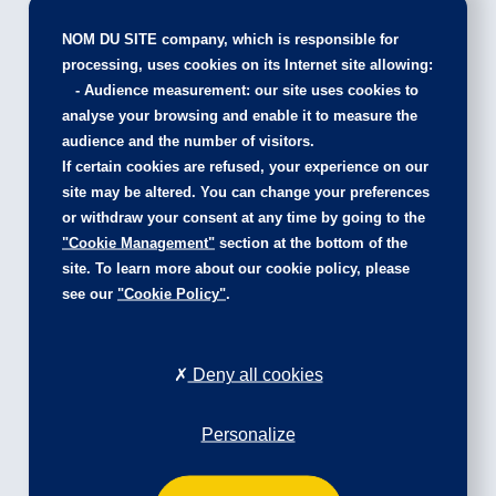
NOM DU SITE company
, which is responsible for
processing, uses cookies on its Internet site allowing:
-
Audience measurement
: our site uses cookies to
analyse your browsing and enable it to measure the
audience and the number of visitors.
PEUGEOT L’AIGLE – BAYI
If certain cookies are refused, your experience on our
AUTOMOBILES
site may be altered. You can change your preferences
or withdraw your consent at any time by going to the
★
★
★
★
☆
4.6/5
"Cookie Management"
section at the bottom of the
Le bois Aulard
site. To learn more about our cookie policy, please
61300 Saint Sulpice Sur Risle
see our
"Cookie Policy"
.
Voir le point de vente
Lundi au vendredi :
Deny all cookies
8h30 – 12h / 14h – 19h
Samedi :
Personalize
9h – 12h / 14h – 18h
Nous contacter