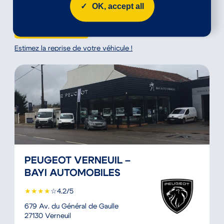
02 33 24 14 66
OK, accept all
Nous écrire
Estimez la reprise de votre véhicule !
PEUGEOT VERNEUIL –
BAYI AUTOMOBILES
★
★
★
★
☆
4.2/5
679 Av. du Général de Gaulle
27130 Verneuil