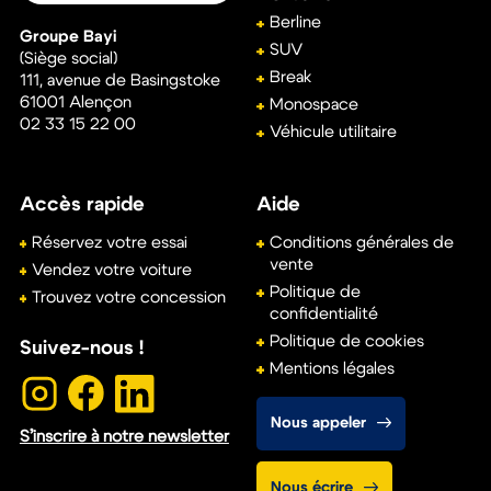
Découvrez les engagements Bayi
Automobiles
Garantie
Satisfait ou
kilométrage
remboursé
illimité
Assistance
Véhicule révisé
24h/24 et 7j/7
et contrôlé