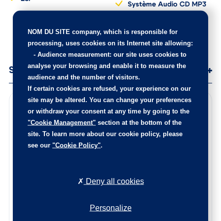
ESP
Système Audio CD MP3
Tissu Parfait Knit Camel
NOM DU SITE company
, which is responsible for
processing, uses cookies on its Internet site allowing:
-
Audience measurement
: our site uses cookies to
analyse your browsing and enable it to measure the
audience and the number of visitors.
Services
If certain cookies are refused, your experience on our
site may be altered. You can change your preferences
or withdraw your consent at any time by going to the
Points de contrôle
"Cookie Management"
section at the bottom of the
100 points de contrôle ont été réalisés sur cette voiture
site. To learn more about our cookie policy, please
see our
"Cookie Policy"
.
Les éventuelles pièces endommagées ont été remplacées,
l’intérieur est nettoyé de fond en comble, et la carrosserie
rajeunie.
Le certificat d’état et d’origine de cette occasion, vous
Deny all cookies
sera remis lors de la livraison.
N’hésitez pas à nous contacter afin de connaitre l’origine
Personalize
de ce véhicule, les points de contrôle réalisés ainsi que les