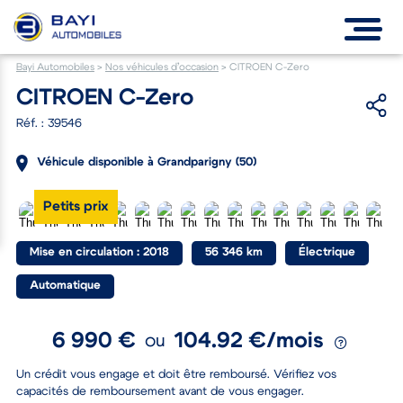
Bayi Automobiles
>
Nos véhicules d’occasion
>
CITROEN C-Zero
CITROEN C-Zero
Réf. : 39546
Véhicule disponible à Grandparigny (50)
Petits prix
Mise en circulation : 2018
56 346 km
Électrique
Automatique
6 990 €
104.92 €/mois
ou
Un crédit vous engage et doit être remboursé. Vérifiez vos