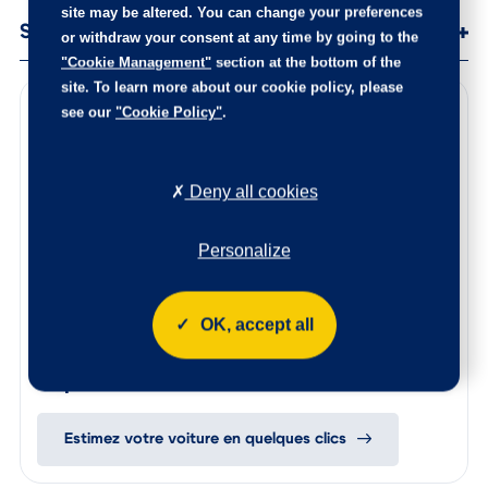
site may be altered. You can change your preferences
or withdraw your consent at any time by going to the
Services
"Cookie Management"
section at the bottom of the
site. To learn more about our cookie policy, please
see our
"Cookie Policy"
.
Points de contrôle
100 points de contrôle ont été réalisés sur cette voiture
Deny all cookies
Les éventuelles pièces endommagées ont été remplacées,
l’intérieur est nettoyé de fond en comble, et la carrosserie
rajeunie.
Personalize
Le certificat d’état et d’origine de cette occasion, vous
sera remis lors de la livraison.
N’hésitez pas à nous contacter afin de connaitre l’origine
OK, accept all
de ce véhicule, les points de contrôle réalisés ainsi que les
pièces remplacées sur ce véhicule.
Reprise de votre voiture
Estimez votre voiture en quelques clics