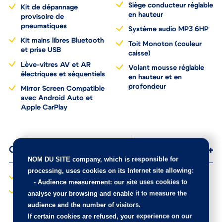
Siège conducteur réglable
Kit de dépannage
en hauteur
provisoire de
pneumatiques
Système audio MP3 6HP
Kit mains libres Bluetooth
Toit Monoton (couleur
et prise USB
caisse)
Lève-vitres AV et AR
Volant mousse réglable
électriques et séquentiels
en hauteur et en
profondeur
Mirror Screen Compatible
avec Android Auto et
Apple CarPlay
Options
NOM DU SITE company
, which is responsible for
processing, uses cookies on its Internet site allowing:
-
Audience measurement
: our site uses cookies to
Airbump Black
Teinte de caisse
analyse your browsing and enable it to measure the
métallisée Gris Acier
Roue de secours tôle 15"
audience and the number of visitors.
If certain cookies are refused, your experience on our