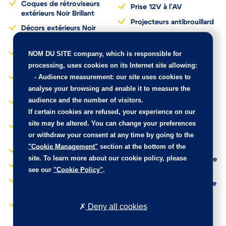
Coques de rétroviseurs
Prise 12V à l'AV
extérieurs Noir Brillant
Projecteurs antibrouillard
Décors extérieurs Noir
Projecteurs LED
mat
Régulateur-limiteur de
Détection de sous-
NOM DU SITE company
, which is responsible for
vitesse
gonflage
processing, uses cookies on its Internet site allowing:
-
Audience measurement
: our site uses cookies to
Rétroviseurs extérieurs
Direction à assistance
électriques et dégivrants
électrique
analyse your browsing and enable it to measure the
audience and the number of visitors.
Rétroviseurs extérieurs
Elargisseurs d'ailes et bas
rabattables
If certain cookies are refused, your experience on our
de caisse Noir Mat
électriquement
site may be altered. You can change your preferences
Enjoliveurs 3D 16" STEEL
or withdraw your consent at any time by going to the
Sécurité enfants
& DESIGN
mécanique
"Cookie Management"
section at the bottom of the
Feux AR à effet 3D
site. To learn more about our cookie policy, please
Siège conducteur réglable
Feux diurnes à LED
en hauteur
see our
"Cookie Policy"
.
Fixations ISOFIX sur
Système audio numérique
sièges passagers AR
(DAB) MP3 6 HP
Kit de dépannage
Deny all cookies
Système Stop & Start
provisoire de
Tissu Mica Grey
pneumatiques