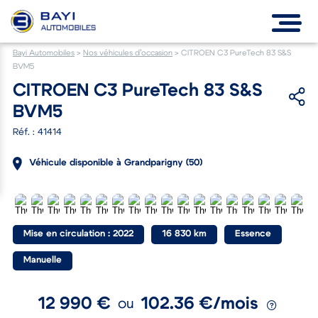
Bayi Automobiles
>
Nos véhicules d’occasion
>
CITROEN C3 PureTech 83 S&S
BVM5
CITROEN C3 PureTech 83 S&S
BVM5
Réf. : 41414
Véhicule disponible à Grandparigny (50)
Mise en circulation : 2022
16 830 km
Essence
Manuelle
12 990 €
102.36 €/mois
ou