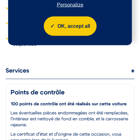
Personalize
Volant moussé
Kit mains libres Bluetooth
et prise USB
Volant mousse réglable
en hauteur et en
Lève-vitres AV
OK, accept all
profondeur
électriques
Lève-vitres AV
séquentiels
Services
Points de contrôle
100 points de contrôle ont été réalisés sur cette voiture
Les éventuelles pièces endommagées ont été remplacées,
l’intérieur est nettoyé de fond en comble, et la carrosserie
rajeunie.
Le certificat d’état et d’origine de cette occasion, vous