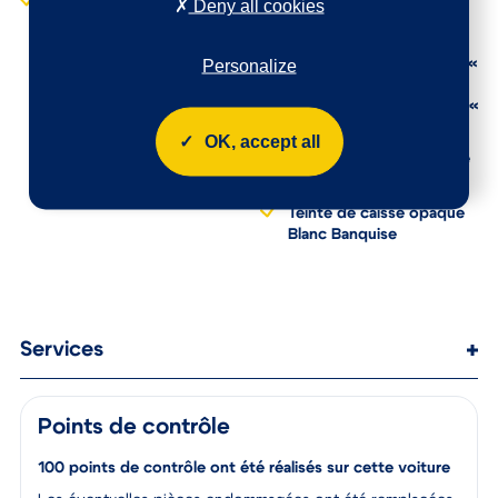
Lève-vitres AR
Deny all cookies
MyCitroën Drive (inclut
électriques et séquentiels
les services « Zones de
danger », « Info Trafic », «
Personalize
Stations-service », «
Parkings », « Météo » et «
Recherche locale »)
OK, accept all
Prédisposition pour roue
de secours
Teinte de caisse opaque
Blanc Banquise
Services
Points de contrôle
100 points de contrôle ont été réalisés sur cette voiture