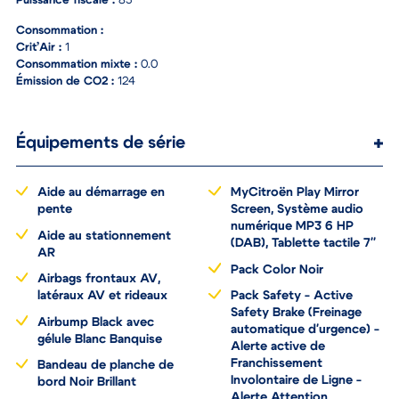
Puissance fiscale :
83
Consommation :
Crit’Air :
1
Consommation mixte :
0.0
Émission de CO2 :
124
Équipements de série
Aide au démarrage en
MyCitroën Play Mirror
pente
Screen, Système audio
numérique MP3 6 HP
Aide au stationnement
(DAB), Tablette tactile 7''
AR
Pack Color Noir
Airbags frontaux AV,
latéraux AV et rideaux
Pack Safety - Active
Safety Brake (Freinage
Airbump Black avec
automatique d'urgence) -
gélule Blanc Banquise
Alerte active de
Franchissement
Bandeau de planche de
Involontaire de Ligne -
bord Noir Brillant
Alerte Attention