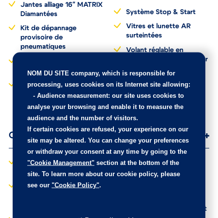
Jantes alliage 16" MATRIX
Système Stop & Start
Diamantées
Vitres et lunette AR
Kit de dépannage
surteintées
provisoire de
pneumatiques
Volant réglable en
hauteur et en profondeur
Kit mains libres Bluetooth
et prise USB
NOM DU SITE company
, which is responsible for
processing, uses cookies on its Internet site allowing:
Lève-vitres AV
séquentiels
-
Audience measurement
: our site uses cookies to
analyse your browsing and enable it to measure the
audience and the number of visitors.
If certain cookies are refused, your experience on our
Options
site may be altered. You can change your preferences
or withdraw your consent at any time by going to the
"Cookie Management"
section at the bottom of the
Accès et démarrage
MyCitroën Drive
mains libres
navigation sur tablette
site. To learn more about our cookie policy, please
tactile 7'': comprend le
see our
"Cookie Policy"
.
Caméra de recul (sans
système de navigation
Aide au stationnement
TomTom, la
AR)
reconnaissance vocale et
durant 3 ans les services