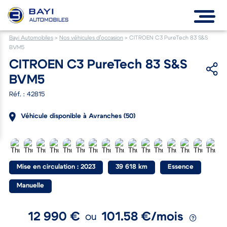
Bayi Automobiles
>
Nos véhicules d’occasion
>
CITROEN C3 PureTech 83 S&S
BVM5
CITROEN C3 PureTech 83 S&S
BVM5
Réf. : 42815
Véhicule disponible à Avranches (50)
Mise en circulation : 2023
39 618 km
Essence
Manuelle
12 990 €
101.58 €/mois
ou