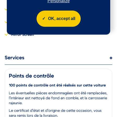
Kit mains libres Bluetooth
Personalize
Vitres et lunette AR
et prise USB
surteintées
Lève-vitres AR
Volant moussé
électriques et séquentiels
OK, accept all
Volant mousse réglable
Lève-vitres AV
en hauteur et en
électriques et séquentiels
profondeur
Mirror Screen
Services
Points de contrôle
100 points de contrôle ont été réalisés sur cette voiture
Les éventuelles pièces endommagées ont été remplacées,
l’intérieur est nettoyé de fond en comble, et la carrosserie
rajeunie.
Le certificat d’état et d’origine de cette occasion, vous