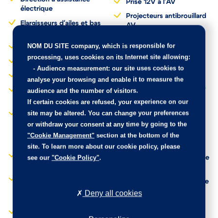
Direction à assistance
Prise 12V à l'AV
électrique
Projecteurs antibrouillard
Elargisseurs d'ailes et bas
AV
de caisse
NOM DU SITE company
, which is responsible for
Projecteurs LED
ESP
processing, uses cookies on its Internet site allowing:
Régulateur-limiteur de
Feux AR à effet 3D
-
Audience measurement
: our site uses cookies to
vitesse
analyse your browsing and enable it to measure the
Feux diurnes à LED
Rétroviseurs extérieurs
audience and the number of visitors.
électriques et dégivrants
Fixations ISOFIX aux
If certain cookies are refused, your experience on our
places AR
Rétroviseurs extérieurs
site may be altered. You can change your preferences
rabattables
Garnissage Tissu Curitiba
or withdraw your consent at any time by going to the
électriquement
Gris avec la bande en
"Cookie Management"
section at the bottom of the
haut du dossier en Tissu
Sécurité enfants
site. To learn more about our cookie policy, please
Triton Rouge
mécanique
see our
"Cookie Policy"
.
Jantes alliage 16" MATRIX
Siège conducteur réglable
diamantées
en hauteur
Kit de dépannage
Système audio numérique
Deny all cookies
provisoire de
(DAB) MP3 6 HP
pneumatiques
Système Stop & Start