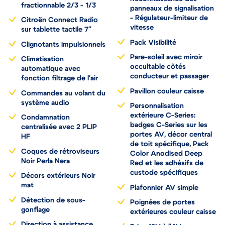
Banquette AR
Reconnaissance des
fractionnable 2/3 - 1/3
panneaux de signalisation
- Régulateur-limiteur de
Citroën Connect Radio
vitesse
sur tablette tactile 7''
Pack Visibilité
Clignotants impulsionnels
Pare-soleil avec miroir
Climatisation
occultable côtés
automatique avec
conducteur et passager
fonction filtrage de l'air
Pavillon couleur caisse
Commandes au volant du
système audio
Personnalisation
extérieure C-Series:
Condamnation
badges C-Series sur les
centralisée avec 2 PLIP
portes AV, décor central
HF
de toit spécifique, Pack
Coques de rétroviseurs
Color Anodised Deep
Noir Perla Nera
Red et les adhésifs de
custode spécifiques
Décors extérieurs Noir
mat
Plafonnier AV simple
Détection de sous-
Poignées de portes
gonflage
extérieures couleur caisse