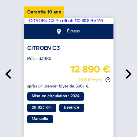
Garantie 10 ans
P
Évreux
CITROEN C3
Réf. : 33986
R
€
12 890 €
96.8 €/mois
après un premier loyer de 3867 €
a
Mise en circulation : 2024
29 823 Km
Essence
Manuelle