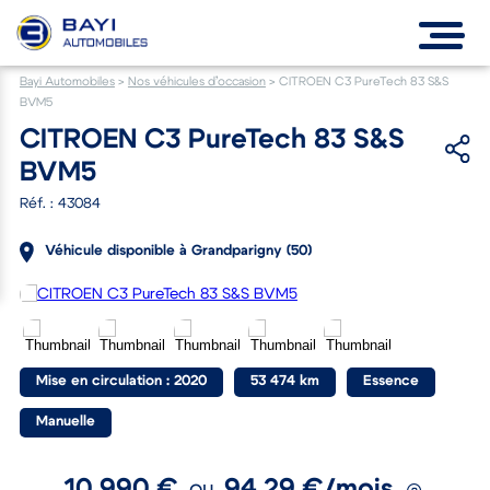
Bayi Automobiles
>
Nos véhicules d’occasion
>
CITROEN C3 PureTech 83 S&S
BVM5
CITROEN C3 PureTech 83 S&S
BVM5
Réf. : 43084
Véhicule disponible à Grandparigny (50)
Mise en circulation : 2020
53 474 km
Essence
Manuelle