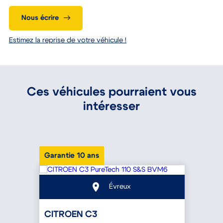
02 32 23 35 01
Nous écrire
Estimez la reprise de votre véhicule !
Ces véhicules pourraient vous
intéresser
Garantie 10 ans
P
Évreux
CITROEN C3