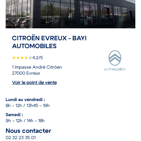
CITROËN EVREUX - BAYI
AUTOMOBILES
★
★
★
★
☆
4.2/5
1 Impasse André Citröen
27000 Evreux
Voir le point de vente
Lundi au vendredi :
8h – 12h / 13h45 – 19h
Samedi :
9h – 12h / 14h – 18h
Nous contacter