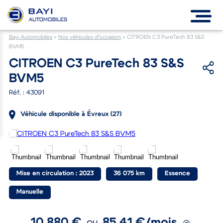
Bayi Automobiles
>
Nos véhicules d’occasion
>
CITROEN C3 PureTech 83 S&S
BVM5
CITROEN C3 PureTech 83 S&S
BVM5
Réf. : 43091
Véhicule disponible à Évreux (27)
Mise en circulation : 2023
36 075 km
Essence
Manuelle