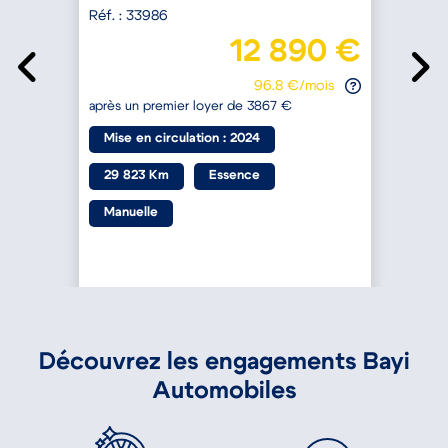
Réf. : 33986
R
€
12 890 €
96.8 €/mois
après un premier loyer de 3867 €
a
Mise en circulation : 2024
29 823 Km
Essence
Manuelle
Découvrez les engagements Bayi
Automobiles