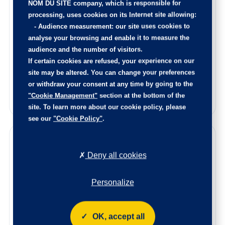
rajeunie.
NOM DU SITE company
, which is responsible for
processing, uses cookies on its Internet site allowing:
Le certificat d’état et d’origine de cette occasion, vous
-
Audience measurement
: our site uses cookies to
sera remis lors de la livraison.
analyse your browsing and enable it to measure the
N’hésitez pas à nous contacter afin de connaitre l’origine
audience and the number of visitors.
de ce véhicule, les points de contrôle réalisés ainsi que les
If certain cookies are refused, your experience on our
pièces remplacées sur ce véhicule.
site may be altered. You can change your preferences
Reprise de votre voiture
or withdraw your consent at any time by going to the
"Cookie Management"
section at the bottom of the
Estimez votre voiture en quelques clics
site. To learn more about our cookie policy, please
see our
"Cookie Policy"
.
Garanties
Deny all cookies
Bénéficiez de la qualité et de la fiabilité des véhicules
certifiés par le label Spoticar. Chaque véhicule est soumis
Personalize
à un contrôle rigoureux pour garantir leur qualité et leur
conformité, assurant ainsi une sécurité optimale et des
performances irréprochables.
OK, accept all
Avec une assistance 24/7 incluant parfois un véhicule de