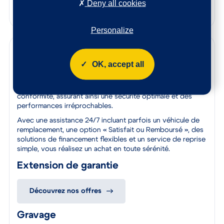
Deny all cookies
Estimez votre voiture en quelques clics
Personalize
Garanties
OK, accept all
Bénéficiez de la qualité et de la fiabilité des véhicules
certifiés par le label Spoticar. Chaque véhicule est soumis
à un contrôle rigoureux pour garantir leur qualité et leur
conformité, assurant ainsi une sécurité optimale et des
performances irréprochables.
Avec une assistance 24/7 incluant parfois un véhicule de
remplacement, une option « Satisfait ou Remboursé », des
solutions de financement flexibles et un service de reprise
simple, vous réalisez un achat en toute sérénité.
Extension de garantie
Découvrez nos offres