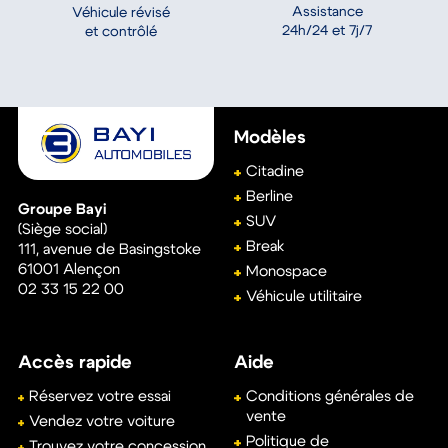
12 816 Km
Essence
Automatique
Découvrez les engagements Bayi
Automobiles
Garantie
Satisfait ou
kilométrage
remboursé
illimité