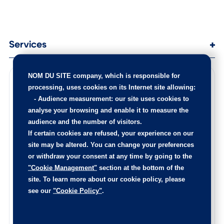
Bleu Iceland
Services
NOM DU SITE company
, which is responsible for
processing, uses cookies on its Internet site allowing:
Points de contrôle
-
Audience measurement
: our site uses cookies to
100 points de contrôle ont été réalisés sur cette voiture
analyse your browsing and enable it to measure the
audience and the number of visitors.
Les éventuelles pièces endommagées ont été remplacées,
l’intérieur est nettoyé de fond en comble, et la carrosserie
If certain cookies are refused, your experience on our
rajeunie.
site may be altered. You can change your preferences
or withdraw your consent at any time by going to the
Le certificat d’état et d’origine de cette occasion, vous
sera remis lors de la livraison.
"Cookie Management"
section at the bottom of the
site. To learn more about our cookie policy, please
N’hésitez pas à nous contacter afin de connaitre l’origine
de ce véhicule, les points de contrôle réalisés ainsi que les
see our
"Cookie Policy"
.
pièces remplacées sur ce véhicule.
Reprise de votre voiture