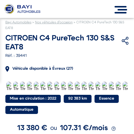
Bayi Automobiles
>
Nos véhicules d’occasion
>
CITROEN C4 PureTech 130 S&S
EAT8
CITROEN C4 PureTech 130 S&S
EAT8
Réf. : 39441
Véhicule disponible à Évreux (27)
Mise en circulation : 2022
92 383 km
Essence
Automatique
13 380 €
107.31 €/mois
ou