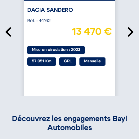
DACIA SANDERO
Réf. : 44162
R
€
13 470 €
Mise en circulation : 2023
57 051 Km
GPL
Manuelle
Découvrez les engagements Bayi
Automobiles