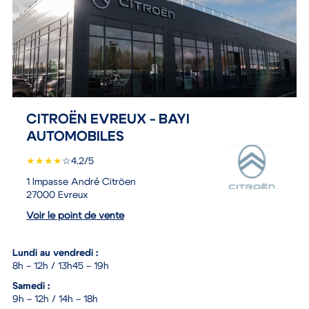
CITROËN EVREUX - BAYI
AUTOMOBILES
★
★
★
★
☆
4.2/5
1 Impasse André Citröen
27000 Evreux
Voir le point de vente
Lundi au vendredi :
8h – 12h / 13h45 – 19h
Samedi :
9h – 12h / 14h – 18h