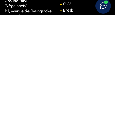
Berline
Groupe Bayi
SUV
(Siège social)
Break
111, avenue de Basingstoke
61001
Alençon
Monospace
02 33 15 22 00
Véhicule utilitaire
Accès rapide
Aide
Réservez votre essai
Conditions générales de
vente
Vendez votre voiture
Politique de
Trouvez votre concession
confidentialité
Politique de cookies
Suivez-nous !
Mentions légales
Nous appeler
S’inscrire à notre newsletter
Nous écrire