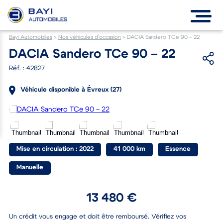
Bayi Automobiles
>
Nos véhicules d’occasion
>
DACIA Sandero TCe 90 – 22
DACIA Sandero TCe 90 – 22
Réf. : 42827
Véhicule disponible à Évreux (27)
Mise en circulation : 2022
41 000 km
Essence
Manuelle
13 480 €