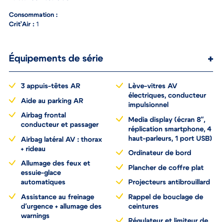
Puissance fiscale :
92
Consommation :
Crit’Air :
1
Équipements de série
3 appuis-têtes AR
Lève-vitres AV
électriques, conducteur
Aide au parking AR
impulsionnel
Airbag frontal
Media display (écran 8'',
conducteur et passager
réplication smartphone, 4
haut-parleurs, 1 port USB)
Airbag latéral AV : thorax
+ rideau
Ordinateur de bord
Allumage des feux et
Plancher de coffre plat
essuie-glace
automatiques
Projecteurs antibrouillard
Assistance au freinage
Rappel de bouclage de
d'urgence + allumage des
ceintures