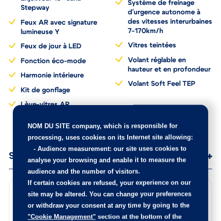
Enjoliveur 16'' Saria -
Système de freinage
Stepway
d'urgence autonome à
des vitesses interurbaines
Feux AR avec signature
7-170km/h
lumineuse Y
Vitres teintées
Feux de jour à LED
Volant réglable en
Fonction éco-mode
hauteur et en profondeur
Harmonie intérieure
Volant Soft Feel TEP
Kit de gonflage
Lève-vitres AR
électriques
NOM DU SITE company
, which is responsible for
processing, uses cookies on its Internet site allowing:
-
Audience measurement
: our site uses cookies to
analyse your browsing and enable it to measure the
Services
audience and the number of visitors.
If certain cookies are refused, your experience on our
site may be altered. You can change your preferences
Points de contrôle
or withdraw your consent at any time by going to the
100 points de contrôle ont été réalisés sur cette voiture
"Cookie Management"
section at the bottom of the