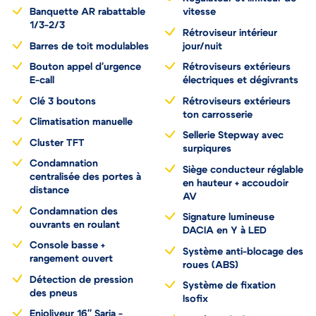
warnings
Régulateur et limiteur de
Banquette AR rabattable
vitesse
1/3-2/3
Rétroviseur intérieur
Barres de toit modulables
jour/nuit
Bouton appel d'urgence
Rétroviseurs extérieurs
E-call
électriques et dégivrants
Clé 3 boutons
Rétroviseurs extérieurs
ton carrosserie
Climatisation manuelle
Sellerie Stepway avec
Cluster TFT
surpiqures
Condamnation
Siège conducteur réglable
centralisée des portes à
en hauteur + accoudoir
distance
AV
Condamnation des
Signature lumineuse
ouvrants en roulant
DACIA en Y à LED
Console basse +
Système anti-blocage des
rangement ouvert
roues (ABS)
Détection de pression
Système de fixation
des pneus
Isofix