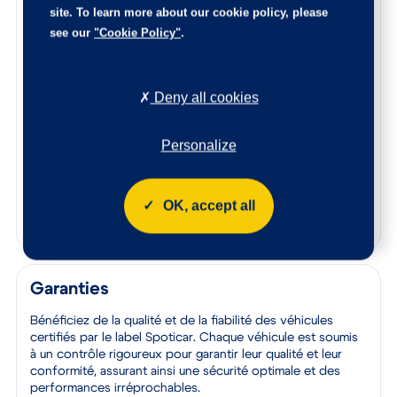
site. To learn more about our cookie policy, please
Les éventuelles pièces endommagées ont été remplacées,
l’intérieur est nettoyé de fond en comble, et la carrosserie
see our
"Cookie Policy"
.
rajeunie.
Le certificat d’état et d’origine de cette occasion, vous
sera remis lors de la livraison.
Deny all cookies
N’hésitez pas à nous contacter afin de connaitre l’origine
de ce véhicule, les points de contrôle réalisés ainsi que les
Personalize
pièces remplacées sur ce véhicule.
Reprise de votre voiture
OK, accept all
Estimez votre voiture en quelques clics
Garanties
Bénéficiez de la qualité et de la fiabilité des véhicules
certifiés par le label Spoticar. Chaque véhicule est soumis
à un contrôle rigoureux pour garantir leur qualité et leur
conformité, assurant ainsi une sécurité optimale et des