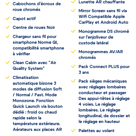
Lunette AR chauffante
Cabochons d'écrous de
roue chromés
Mirror Screen sans fil via
Wifi Compatible Apple
Capot actif
CarPlay et Android Auto
Centre de roues Noir
Monogramme DS chromé
Chargeur sans fil pour
sur l'enjoliveur de
smartphone Norme QI,
custode latéral
compatibilité smartphone
Monogrammes AV/AR
à vérifier
chromés
Clean Cabin avec "Air
Pack Connect PLUS pour
Quality System"
3 ans
Climatisation
Pack sièges mécaniques
automatique bizone 3
avec réglages lombaires
modes de diffusion Soft
conducteur et passager
/ Normal / Fast. Mode
Des appui-têtes à réglage
Monozone. Fonction
4 voies. Le réglage
Quick Launch via bouton
lombaires. Le réglage
dédié : froid ou chaud
longitudinal, de dossier et
rapide selon la
le réglage en hauteur
température extérieure.
Aérateurs aux places AR
Palettes au volant