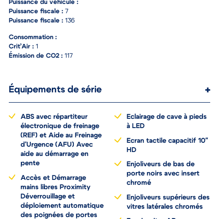
Puissance du véhicule :
Puissance fiscale :
7
Puissance fiscale :
136
Consommation :
Crit’Air :
1
Émission de CO2 :
117
Équipements de série
ABS avec répartiteur
Eclairage de cave à pieds
électronique de freinage
à LED
(REF) et Aide au Freinage
Ecran tactile capacitif 10"
d'Urgence (AFU) Avec
HD
aide au démarrage en
pente
Enjoliveurs de bas de
porte noirs avec insert
Accès et Démarrage
chromé
mains libres Proximity
Déverrouillage et
Enjoliveurs supérieurs des
déploiement automatique
vitres latérales chromés
des poignées de portes