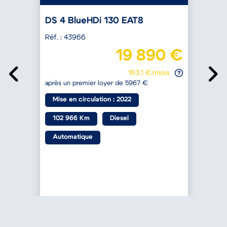
DS 4 BlueHDi 130 EAT8
Réf. : 43966
R
19 890 €
€
163.1 €/mois
après un premier loyer de 5967 €
a
Mise en circulation : 2022
102 966 Km
Diesel
Automatique