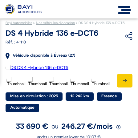
Bayi Automobiles
>
Nos véhicules d’occasion
>
DS DS 4 Hybride 136 e-DCT6
DS 4 Hybride 136 e-DCT6
Réf. : 41118
Véhicule disponible à Évreux (27)
Mise en circulation : 2025
12 242 km
Essence
Automatique
33 690 €
246.27 €/mois
ou
après un premier loyer de 10107 €