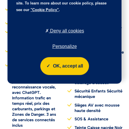
affleurantes à la clé
site. To learn more about our cookie policy, please
Projecteurs à LED
Détection de sous-
see our
"Cookie Policy"
.
Radio numérique
gonflage
terrestre (DAB)
Diffuseur AR noir brillant
Reconnaissance étendue
Deny all cookies
DS AIR (Aérateurs
des panneaux de
centraux invisibles avec
circulation
sabre chrome)
Personalize
Rétroviseur intérieur
DS E-Toggle (Sélecteur de
électrochrome sans cadre
vitesses)
Rétroviseurs extérieurs
DS IRIS SYSTEM
OK, accept all
électriques, dégivrants,
Navigation connectée,
rabattables
intégrant un assistant
électriquement Avec
personnel et
éclairage d'accueil
reconnaissance vocale,
Sécurité Enfants Sécurité
avec ChatGPT.
mécanique
Information trafic en
temps réel, prix des
Sièges AV avec mousse
carburants, parkings et
haute densité
Zones de Danger. 3 ans
SOS & Assistance
de services connectés
inclus
Teinte Caisse nacrée Noir