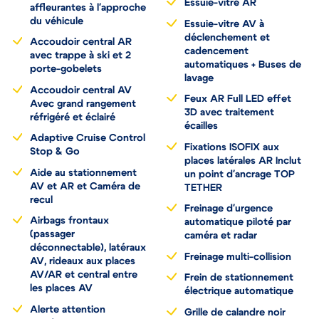
Essuie-vitre AR
affleurantes à l'approche
du véhicule
Essuie-vitre AV à
déclenchement et
Accoudoir central AR
cadencement
avec trappe à ski et 2
automatiques + Buses de
porte-gobelets
lavage
Accoudoir central AV
Feux AR Full LED effet
Avec grand rangement
3D avec traitement
réfrigéré et éclairé
écailles
Adaptive Cruise Control
Fixations ISOFIX aux
Stop & Go
places latérales AR Inclut
Aide au stationnement
un point d'ancrage TOP
AV et AR et Caméra de
TETHER
recul
Freinage d'urgence
Airbags frontaux
automatique piloté par
(passager
caméra et radar
déconnectable), latéraux
Freinage multi-collision
AV, rideaux aux places
AV/AR et central entre
Frein de stationnement
les places AV
électrique automatique
Alerte attention
Grille de calandre noir