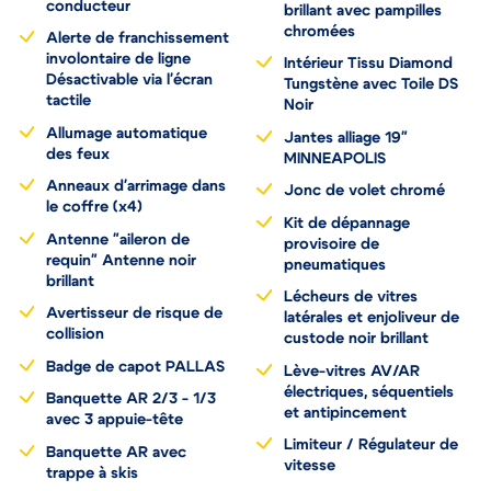
conducteur
brillant avec pampilles
chromées
Alerte de franchissement
involontaire de ligne
Intérieur Tissu Diamond
Désactivable via l'écran
Tungstène avec Toile DS
tactile
Noir
Allumage automatique
Jantes alliage 19"
des feux
MINNEAPOLIS
Anneaux d'arrimage dans
Jonc de volet chromé
le coffre (x4)
Kit de dépannage
Antenne "aileron de
provisoire de
requin" Antenne noir
pneumatiques
brillant
Lécheurs de vitres
Avertisseur de risque de
latérales et enjoliveur de
collision
custode noir brillant
Badge de capot PALLAS
Lève-vitres AV/AR
électriques, séquentiels
Banquette AR 2/3 - 1/3
et antipincement
avec 3 appuie-tête
Limiteur / Régulateur de
Banquette AR avec
vitesse
trappe à skis