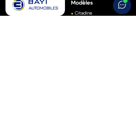
Modèles
Citadine
Berline
Groupe Bayi
SUV
(Siège social)
Break
111, avenue de Basingstoke
61001
Alençon
Monospace
02 33 15 22 00
Véhicule utilitaire
Accès rapide
Aide
Réservez votre essai
Conditions générales de
vente
Vendez votre voiture
Politique de
Trouvez votre concession
confidentialité
Politique de cookies
Suivez-nous !
Mentions légales
Nous appeler
S’inscrire à notre newsletter