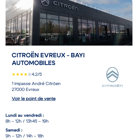
CITROËN EVREUX - BAYI
AUTOMOBILES
★
★
★
★
☆
4.2/5
1 Impasse André Citröen
27000 Evreux
Voir le point de vente
Lundi au vendredi :
8h – 12h / 13h45 – 19h
Samedi :
9h – 12h / 14h – 18h