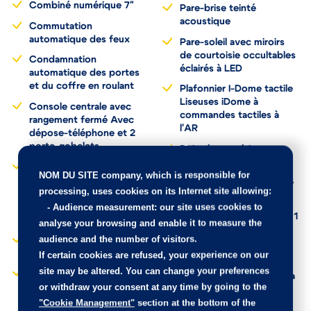
Combiné numérique 7"
Pare-brise teinté
acoustique
Commutation
automatique des feux
Pare-soleil avec miroirs
de courtoisie occultables
Condamnation
éclairés à LED
automatique des portes
et du coffre en roulant
Plafonnier I-Dome tactile
Liseuses iDome à
Console centrale avec
commandes tactiles à
rangement fermé Avec
l'AR
dépose-téléphone et 2
porte-gobelets
Poignées extérieures
affleurantes chromées
Contrôle dynamique de
NOM DU SITE company
, which is responsible for
stabilité (ESP) avec
Prédisposition pour roue
processing, uses cookies on its Internet site allowing:
antipatinage des roues
de secours galette
(ASR) + Contrôle de
-
Audience measurement
: our site uses cookies to
Prises 12 V 1 prise AV et 1
stabilité de l'attelage
analyse your browsing and enable it to measure the
prise dans le coffre
audience and the number of visitors.
Coques de rétroviseurs
Prises USB 1 prise USB-C
extérieurs noir brillant
If certain cookies are refused, your experience on our
sous l'accoudoir central
site may be altered. You can change your preferences
Démarrage mains-libres
AV, 1 prise USB-C dans la
or withdraw your consent at any time by going to the
Déploiement des
console et 2 prises USB-
poignées de portes
"Cookie Management"
section at the bottom of the
C pour les passagers AR