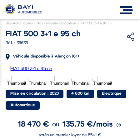
Bayi Automobiles
>
Nos véhicules d’occasion
>
FIAT 500 3+1 e 95 ch
FIAT 500 3+1 e 95 ch
Réf. : 35635
Véhicule disponible à Alençon (61)
Mise en circulation : 2023
4 600 km
Électrique
Automatique
18 470 €
135.75 €/mois
ou
après un premier loyer de 5541 €