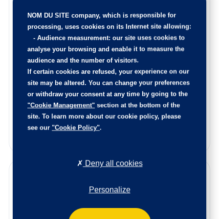
100 points de contrôle ont été réalisés sur cette voiture
NOM DU SITE company
, which is responsible for
Les éventuelles pièces endommagées ont été remplacées,
processing, uses cookies on its Internet site allowing:
l’intérieur est nettoyé de fond en comble, et la carrosserie
-
Audience measurement
: our site uses cookies to
rajeunie.
analyse your browsing and enable it to measure the
Le certificat d’état et d’origine de cette occasion, vous
audience and the number of visitors.
sera remis lors de la livraison.
If certain cookies are refused, your experience on our
N’hésitez pas à nous contacter afin de connaitre l’origine
site may be altered. You can change your preferences
de ce véhicule, les points de contrôle réalisés ainsi que les
or withdraw your consent at any time by going to the
pièces remplacées sur ce véhicule.
"Cookie Management"
section at the bottom of the
Reprise de votre voiture
site. To learn more about our cookie policy, please
see our
"Cookie Policy"
.
Estimez votre voiture en quelques clics
Deny all cookies
Garanties
Personalize
Bénéficiez de la qualité et de la fiabilité des véhicules
certifiés par le label Spoticar. Chaque véhicule est soumis
à un contrôle rigoureux pour garantir leur qualité et leur