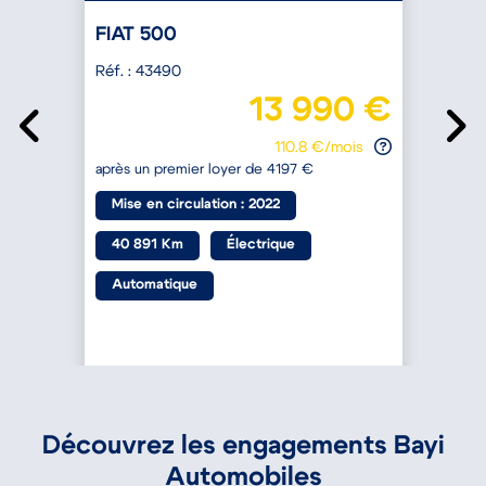
FIAT 500
Réf. : 43490
R
€
13 990 €
110.8 €/mois
après un premier loyer de 4197 €
a
Mise en circulation : 2022
40 891 Km
Électrique
Automatique
Découvrez les engagements Bayi