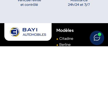
Assistance
Véhicule révisé
24h/24 et 7j/7
et contrôlé
Modèles
Citadine
Berline
Groupe Bayi
SUV
(Siège social)
Break
111, avenue de Basingstoke
61001
Alençon
Monospace
02 33 15 22 00
Véhicule utilitaire
Accès rapide
Aide
Réservez votre essai
Conditions générales de
vente
Vendez votre voiture
Politique de
Trouvez votre concession