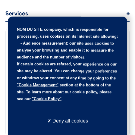
Services
NOM DU SITE company
, which is responsible for
Points de contrôle
processing, uses cookies on its Internet site allowing:
-
Audience measurement
: our site uses cookies to
100 points de contrôle ont été réalisés sur cette voiture
analyse your browsing and enable it to measure the
Les éventuelles pièces endommagées ont été remplacées,
audience and the number of visitors.
l’intérieur est nettoyé de fond en comble, et la carrosserie
If certain cookies are refused, your experience on our
rajeunie.
site may be altered. You can change your preferences
Le certificat d’état et d’origine de cette occasion, vous
or withdraw your consent at any time by going to the
sera remis lors de la livraison.
"Cookie Management"
section at the bottom of the
N’hésitez pas à nous contacter afin de connaitre l’origine
site. To learn more about our cookie policy, please
de ce véhicule, les points de contrôle réalisés ainsi que les
see our
"Cookie Policy"
.
pièces remplacées sur ce véhicule.
Reprise de votre voiture
Deny all cookies
Estimez votre voiture en quelques clics