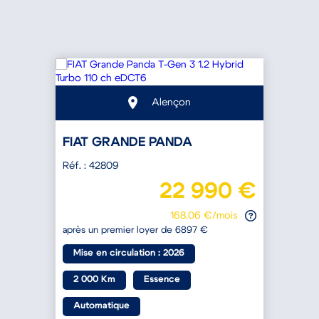
Alençon
FIAT GRANDE PANDA
Réf. : 42809
R
€
22 990 €
168.06 €/mois
après un premier loyer de 6897 €
a
Mise en circulation : 2026
2 000 Km
Essence
Automatique