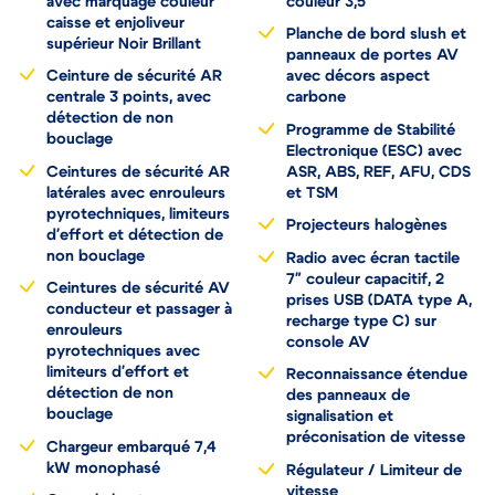
avec marquage couleur
couleur 3,5"
caisse et enjoliveur
Planche de bord slush et
supérieur Noir Brillant
panneaux de portes AV
Ceinture de sécurité AR
avec décors aspect
centrale 3 points, avec
carbone
détection de non
Programme de Stabilité
bouclage
Electronique (ESC) avec
Ceintures de sécurité AR
ASR, ABS, REF, AFU, CDS
latérales avec enrouleurs
et TSM
pyrotechniques, limiteurs
Projecteurs halogènes
d'effort et détection de
non bouclage
Radio avec écran tactile
7" couleur capacitif, 2
Ceintures de sécurité AV
prises USB (DATA type A,
conducteur et passager à
recharge type C) sur
enrouleurs
console AV
pyrotechniques avec
limiteurs d'effort et
Reconnaissance étendue
détection de non
des panneaux de
bouclage
signalisation et
préconisation de vitesse
Chargeur embarqué 7,4
kW monophasé
Régulateur / Limiteur de
vitesse