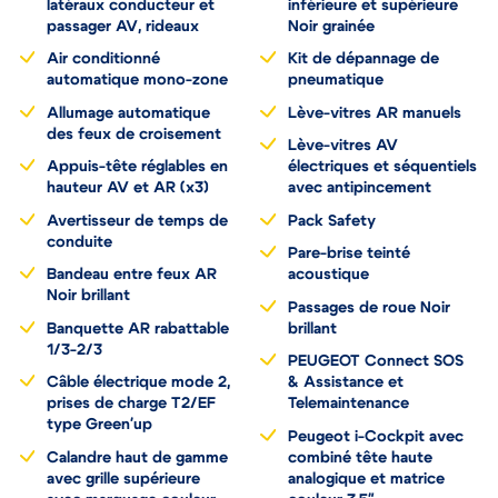
latéraux conducteur et
inférieure et supérieure
passager AV, rideaux
Noir grainée
Air conditionné
Kit de dépannage de
automatique mono-zone
pneumatique
Allumage automatique
Lève-vitres AR manuels
des feux de croisement
Lève-vitres AV
Appuis-tête réglables en
électriques et séquentiels
hauteur AV et AR (x3)
avec antipincement
Avertisseur de temps de
Pack Safety
conduite
Pare-brise teinté
Bandeau entre feux AR
acoustique
Noir brillant
Passages de roue Noir
Banquette AR rabattable
brillant
1/3-2/3
PEUGEOT Connect SOS
Câble électrique mode 2,
& Assistance et
prises de charge T2/EF
Telemaintenance
type Green'up
Peugeot i-Cockpit avec
Calandre haut de gamme
combiné tête haute
avec grille supérieure
analogique et matrice