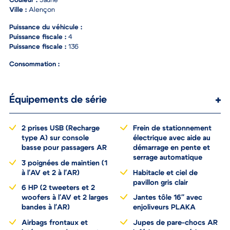
Couleur :
Jaune
Ville :
Alençon
Puissance du véhicule :
Puissance fiscale :
4
Puissance fiscale :
136
Consommation :
Équipements de série
2 prises USB (Recharge
Frein de stationnement
type A) sur console
électrique avec aide au
basse pour passagers AR
démarrage en pente et
serrage automatique
3 poignées de maintien (1
à l'AV et 2 à l'AR)
Habitacle et ciel de
pavillon gris clair
6 HP (2 tweeters et 2
woofers à l'AV et 2 larges
Jantes tôle 16'' avec
bandes à l'AR)
enjoliveurs PLAKA
Airbags frontaux et
Jupes de pare-chocs AR