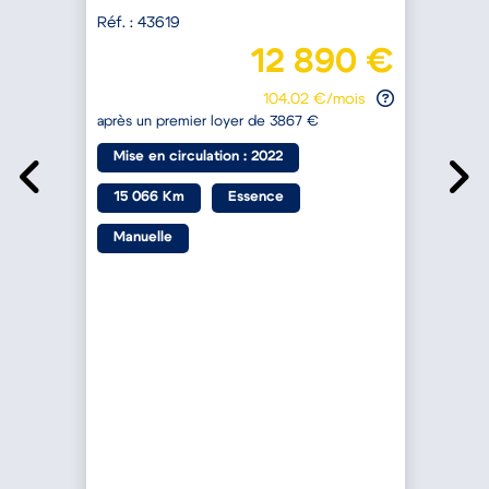
Réf. : 43619
R
€
12 890 €
104.02 €/mois
après un premier loyer de 3867 €
a
Mise en circulation : 2022
15 066 Km
Essence
Manuelle