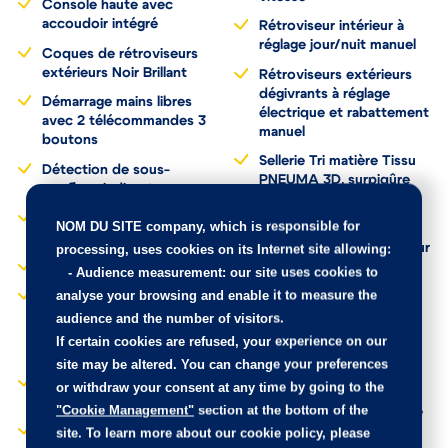
Console haute avec
accoudoir intégré
Rétroviseur intérieur à
réglage jour/nuit manuel
Coques de rétroviseurs
extérieurs Noir Brillant
Rétroviseurs extérieurs
dégivrants à réglage
Démarrage mains libres
électrique et rabattement
avec 2 télécommandes 3
manuel
boutons
Sellerie Tri matière Tissu
Détection de sous-
PNEUMA 3D, surpiqûre
gonflage indirecte
Orange Intense
Direction assistée
NOM DU SITE company
, which is responsible for
Siège conducteur avec
électrique
réglage manuel en hauteur
processing, uses cookies on its Internet site allowing:
Eclairage coffre à lampe
-
Audience measurement
: our site uses cookies to
Système stop & go
analyse your browsing and enable it to measure the
Eclairage intérieur à
couplé avec l'assistance
ampoules : plafonnier AV
au positionnement sur la
audience and the number of visitors.
à 3 spots (1 lampe et 2
voie
If certain cookies are refused, your experience on our
liseuses)
site may be altered. You can change your preferences
Teinte métallisée Jaune
Feux diurnes à LED sous
Faro
or withdraw your consent at any time by going to the
projecteurs
"Cookie Management"
section at the bottom of the
Verrouillage automatique
Fixations suivant norme
de tous les ouvrants en
site. To learn more about our cookie policy, please