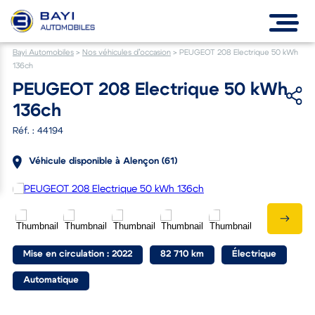
Bayi Automobiles
>
Nos véhicules d’occasion
>
PEUGEOT 208 Electrique 50 kWh
136ch
PEUGEOT 208 Electrique 50 kWh
136ch
Réf. : 44194
Véhicule disponible à Alençon (61)
Mise en circulation : 2022
82 710 km
Électrique
Automatique