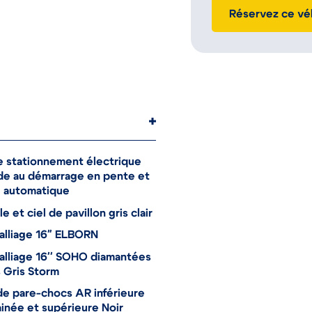
Réservez ce vé
e stationnement électrique
de au démarrage en pente et
e automatique
e et ciel de pavillon gris clair
alliage 16" ELBORN
alliage 16'' SOHO diamantées
 Gris Storm
e pare-chocs AR inférieure