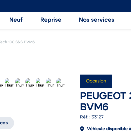
Neuf
Reprise
Nos services
Tech 100 S&S BVM6
Occasion
PEUGEOT 2
BVM6
Réf. : 33127
ices
Véhicule disponible à