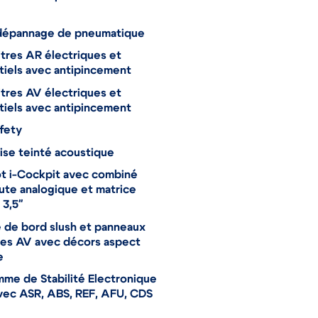
ainée et supérieure Noir
 dépannage de pneumatique
tres AR électriques et
iels avec antipincement
tres AV électriques et
iels avec antipincement
fety
ise teinté acoustique
t i-Cockpit avec combiné
ute analogique et matrice
 3,5"
 de bord slush et panneaux
tes AV avec décors aspect
e
me de Stabilité Electronique
vec ASR, ABS, REF, AFU, CDS