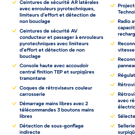
Ceintures de sécurité AR latérales
Projec
avec enrouleurs pyrotechniques,
Techno
limiteurs d'effort et détection de
non bouclage
Radio a
capacit
Ceintures de sécurité AV
recharg
conducteur et passager à enrouleurs
pyrotechniques avec limiteurs
Reconn
d'effort et détection de non
vitesse
bouclage
Reconn
Console haute avec accoudoir
panneau
central finition TEP et surpiqûres
Régulat
tramontane
Rétrovi
Coques de rétroviseurs couleur
carrosserie
Rétrovi
avec ré
Démarrage mains libres avec 2
électri
télécommandes 3 boutons mains
libres
Sélect
Détection de sous-gonflage
Selleri
indirecte
surpiqû