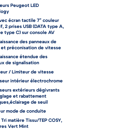
teurs Peugeot LED
logy
vec écran tactile 7" couleur
if, 2 prises USB (DATA type A,
e type C) sur console AV
aissance des panneaux de
 et préconisation de vitesse
aissance étendue des
x de signalisation
eur / Limiteur de vitesse
seur intérieur électrochrome
seurs extérieurs dégivrants
glage et rabattement
ques,éclairage de seuil
eur mode de conduite
e Tri matière Tissu/TEP COSY,
res Vert Mint