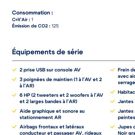
Consommation :
Crit’Air :
1
Émission de CO2 :
125
Équipements de série
2 prise USB sur console AV
Frein d
avec ai
3 poignées de maintien (1 à l'AV et 2
serrag
à l'AR)
Habitacl
6 HP (2 tweeters et 2 woofers à l'AV
et 2 larges bandes à l'AR)
Jantes 
Aide graphique et sonore au
Jantes 
stationnement AR
peintes
Airbags frontaux et latéraux
Jupes d