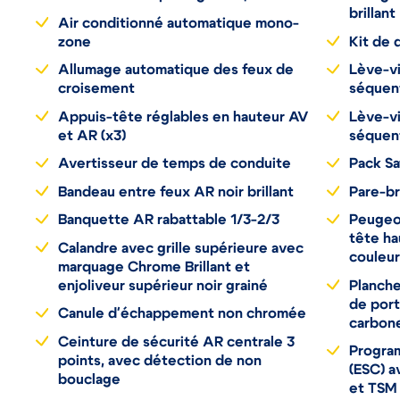
conducteur et passager AV, rideaux
Noir gr
brillant
Air conditionné automatique mono-
zone
Kit de
Allumage automatique des feux de
Lève-vi
croisement
séquent
Appuis-tête réglables en hauteur AV
Lève-vi
et AR (x3)
séquent
Avertisseur de temps de conduite
Pack Sa
Bandeau entre feux AR noir brillant
Pare-br
Banquette AR rabattable 1/3-2/3
Peugeo
tête ha
Calandre avec grille supérieure avec
couleur
marquage Chrome Brillant et
enjoliveur supérieur noir grainé
Planche
de por
Canule d'échappement non chromée
carbon
Ceinture de sécurité AR centrale 3
Program
points, avec détection de non
(ESC) a
bouclage
et TSM