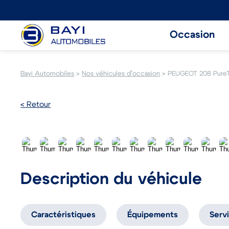
Occasion
Bayi Automobiles
>
Nos véhicules d’occasion
>
PEUGEOT 208 Pure
< Retour
Description du véhicule
Caractéristiques
Équipements
Serv