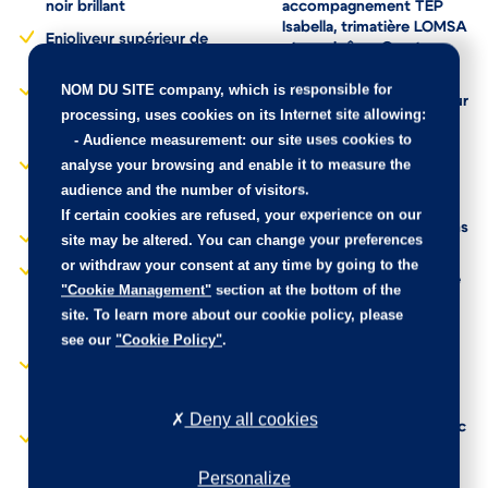
Enjoliveur entre feux AR
LOMSA embossé,
noir brillant
accompagnement TEP
Isabella, trimatière LOMSA
Enjoliveur supérieur de
et surpiqûres Quartz
calandre Noir Brillant
NOM DU SITE company
, which is responsible for
Siège conducteur avec
ESP Déconnectable avec
processing, uses cookies on its Internet site allowing:
réglage manuel en hauteur
aide au démarrage en
-
Audience measurement
: our site uses cookies to
pente
Système stop & go
analyse your browsing and enable it to measure the
couplé avec l'assistance
Essuie-vitre AV à
au positionnement sur la
audience and the number of visitors.
déclenchement
voie
If certain cookies are refused, your experience on our
automatique
site may be altered. You can change your preferences
Télécommande 3 boutons
Essuyage automatique
+ clé standard
or withdraw your consent at any time by going to the
Feux AR signature 3
"Cookie Management"
section at the bottom of the
Verrouillage automatique
griffes, stop à LEDs, recul
site. To learn more about our cookie policy, please
de tous les ouvrants en
et indicateur de direction
roulant
see our
"Cookie Policy"
.
à lampe
Vitres latérales AR et
Fixations ISOFIX et Top
lunette AR chauffante
Tether aux places
temporisée surteintées
Deny all cookies
latérales AR
Volant compact cuir avec
Frein de stationnement
commandes multimédia
électrique
Personalize
intégrées