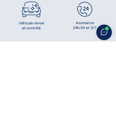
Assistance
Véhicule révisé
24h/24 et 7j/7
et contrôlé
Modèles
Citadine
Berline
Groupe Bayi
SUV
(Siège social)
Break
111, avenue de Basingstoke
61001
Alençon
Monospace
02 33 15 22 00
Véhicule utilitaire