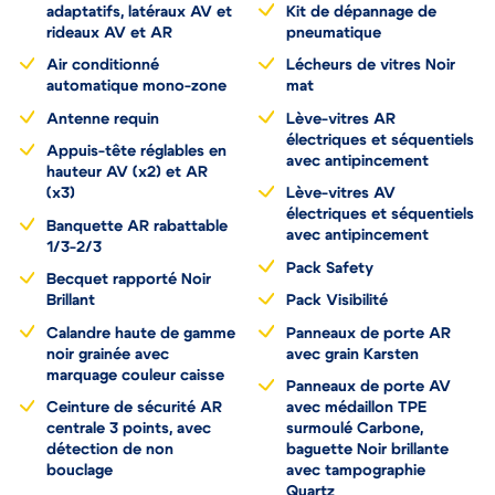
Airbags frontaux auto-
adaptatifs, latéraux AV et
Kit de dépannage de
rideaux AV et AR
pneumatique
Air conditionné
Lécheurs de vitres Noir
automatique mono-zone
mat
Antenne requin
Lève-vitres AR
électriques et séquentiels
Appuis-tête réglables en
avec antipincement
hauteur AV (x2) et AR
(x3)
Lève-vitres AV
électriques et séquentiels
Banquette AR rabattable
avec antipincement
1/3-2/3
Pack Safety
Becquet rapporté Noir
Brillant
Pack Visibilité
Calandre haute de gamme
Panneaux de porte AR
noir grainée avec
avec grain Karsten
marquage couleur caisse
Panneaux de porte AV
Ceinture de sécurité AR
avec médaillon TPE
centrale 3 points, avec
surmoulé Carbone,
détection de non
baguette Noir brillante
bouclage
avec tampographie