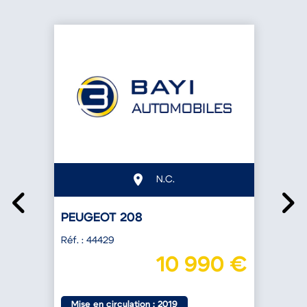
R
€
N.C.
PEUGEOT 208
Réf. : 44429
10 990 €