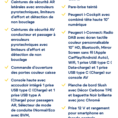
Quartz
Ceintures de sécurité AR
latérales avec enrouleurs
Pare-brise teinté
pyrotechniques, limiteurs
Peugeot i-Cockpit avec
d'effort et détection de
combiné tête haute 10"
non bouclage
numérique
Ceintures de sécurité AV
Peugeot i-Connect: Radio
conducteur et passager à
DAB avec écran tactile
enrouleurs
couleur personnalisable
pyrotechniques avec
10" HD, Bluetooth, Mirror
limiteurs d'effort et
Screen sans fil (Apple
détection de non
CarPlay/Android Auto),
bouclage
Wifi, 1 prise USB type C (
Commande d'ouverture
Data+charge) et 1 prise
des portes couleur caisse
USB type C (Charge) sur
console AV
Console haute avec
accoudoir intégré 1 prise
Planche de bord Slush
USB type C (Charge) et 1
avec Décor Carbone TPE
prise USB type A
et baguette Noir brillante
(Charge) pour passagers
avec jonc Chromé
AR, Sélecteur de mode
Prise 12 V et rangement
de conduite (Normal/Eco
pour smartphone en