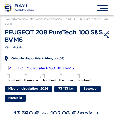
Bayi Automobiles
>
Nos véhicules d’occasion
>
PEUGEOT 208 PureTech 100 S&S
BVM6
PEUGEOT 208 PureTech 100 S&S
BVM6
Réf. : 40645
Véhicule disponible à Alençon (61)
Mise en circulation : 2024
73 133 km
Essence
Manuelle