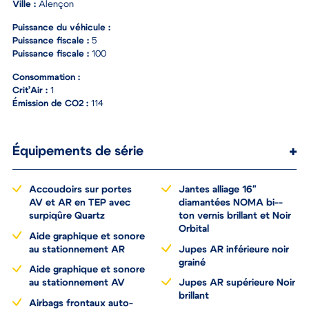
Couleur :
Blanc
Ville :
Alençon
Puissance du véhicule :
Puissance fiscale :
5
Puissance fiscale :
100
Consommation :
Crit’Air :
1
Émission de CO2 :
114
Équipements de série
Accoudoirs sur portes
Jantes alliage 16"
AV et AR en TEP avec
diamantées NOMA bi--
surpiqûre Quartz
ton vernis brillant et Noir
Orbital
Aide graphique et sonore
au stationnement AR
Jupes AR inférieure noir
grainé
Aide graphique et sonore
au stationnement AV
Jupes AR supérieure Noir
brillant