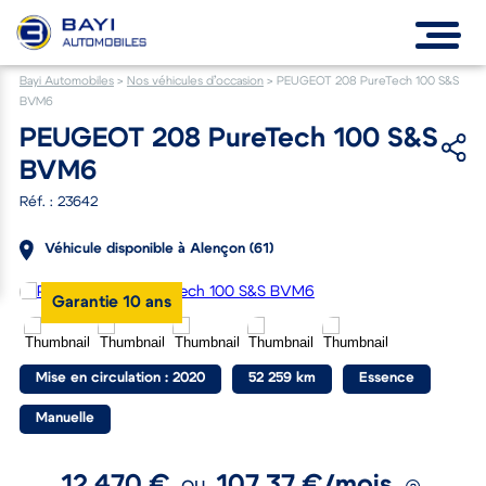
Bayi Automobiles
>
Nos véhicules d’occasion
>
PEUGEOT 208 PureTech 100 S&S
BVM6
PEUGEOT 208 PureTech 100 S&S
BVM6
Réf. : 23642
Véhicule disponible à Alençon (61)
Garantie 10 ans
Mise en circulation : 2020
52 259 km
Essence
Manuelle
12 470 €
107.37 €/mois
ou