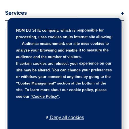
Services
NOM DU SITE company
, which is responsible for
Points de contrôle
processing, uses cookies on its Internet site allowing:
-
Audience measurement
: our site uses cookies to
100 points de contrôle ont été réalisés sur cette voiture
analyse your browsing and enable it to measure the
Les éventuelles pièces endommagées ont été remplacées,
audience and the number of visitors.
l’intérieur est nettoyé de fond en comble, et la carrosserie
If certain cookies are refused, your experience on our
rajeunie.
site may be altered. You can change your preferences
Le certificat d’état et d’origine de cette occasion, vous
or withdraw your consent at any time by going to the
sera remis lors de la livraison.
"Cookie Management"
section at the bottom of the
N’hésitez pas à nous contacter afin de connaitre l’origine
site. To learn more about our cookie policy, please
de ce véhicule, les points de contrôle réalisés ainsi que les
see our
"Cookie Policy"
.
pièces remplacées sur ce véhicule.
Reprise de votre voiture
Deny all cookies
Estimez votre voiture en quelques clics