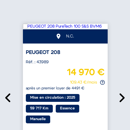
N.C.
PEUGEOT 208
Réf. : 43989
€
14 970 €
109.43 €/mois
après un premier loyer de 4491 €
Mise en circulation : 2025
59 717 Km
Essence
R
Manuelle