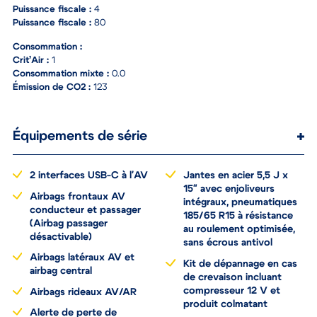
Puissance fiscale :
4
Puissance fiscale :
80
Consommation :
Crit’Air :
1
Consommation mixte :
0.0
Émission de CO2 :
123
Équipements de série
2 interfaces USB-C à l'AV
Jantes en acier 5,5 J x
15" avec enjoliveurs
Airbags frontaux AV
intégraux, pneumatiques
conducteur et passager
185/65 R15 à résistance
(Airbag passager
au roulement optimisée,
désactivable)
sans écrous antivol
Airbags latéraux AV et
Kit de dépannage en cas
airbag central
de crevaison incluant
compresseur 12 V et
Airbags rideaux AV/AR
produit colmatant
Alerte de perte de