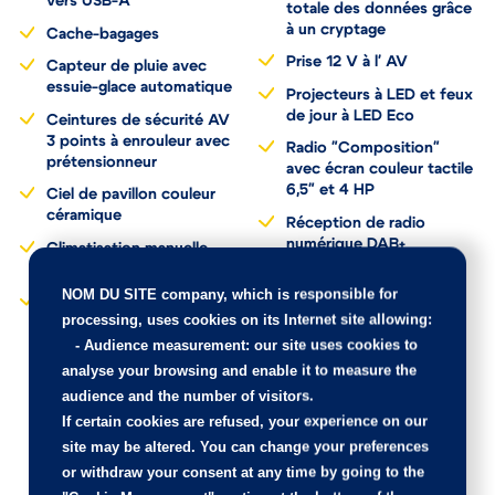
vers USB-A
totale des données grâce
à un cryptage
Cache-bagages
Prise 12 V à l' AV
Capteur de pluie avec
essuie-glace automatique
Projecteurs à LED et feux
de jour à LED Eco
Ceintures de sécurité AV
3 points à enrouleur avec
Radio "Composition"
prétensionneur
avec écran couleur tactile
6,5" et 4 HP
Ciel de pavillon couleur
céramique
Réception de radio
numérique DAB+
Climatisation manuelle
"Climatic"
Régulateur de vitesse y
NOM DU SITE company
, which is responsible for
compris limiteur de
Correcteur électronique
processing, uses cookies on its Internet site allowing:
vitesse
de trajectoire ESP avec
-
Audience measurement
: our site uses cookies to
amplificateur de freinage
Rétroviseur extérieur
d'urgence, système
analyse your browsing and enable it to measure the
asphérique côté
d'antiblocage des roues
conducteur
audience and the number of visitors.
ABS, antipatinage
If certain cookies are refused, your experience on our
Rétroviseur intérieur à
électronique ASR,
site may be altered. You can change your preferences
réglage jour/nuit
blocage électronique de
automatique
différentiel EDS,
or withdraw your consent at any time by going to the
régulateur électronique