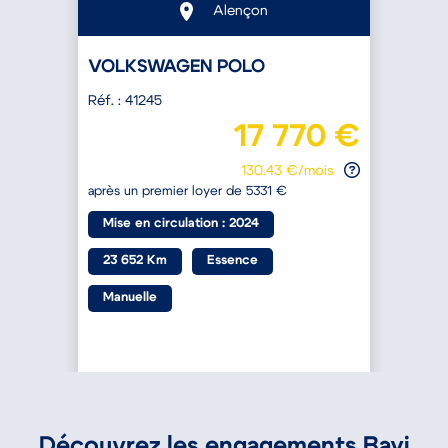
Alençon
VOLKSWAGEN POLO
Réf. : 41245
R
€
17 770 €
130.43 €/mois
après un premier loyer de 5331 €
a
Mise en circulation : 2024
23 652 Km
Essence
Manuelle