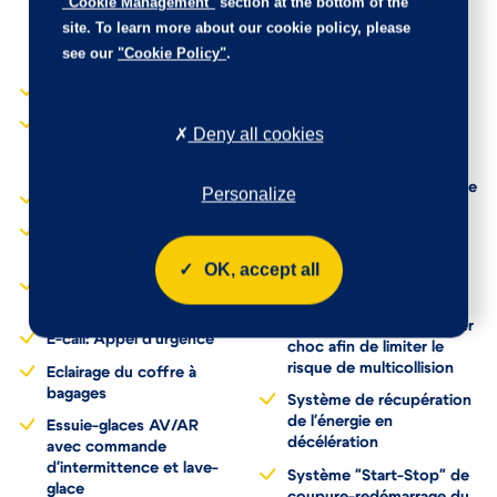
"Cookie Management"
section at the bottom of the
Rétroviseurs extérieurs
de couple d'inertie MSR,
rabattables
site. To learn more about our cookie policy, please
aide au démarrage en
électriquement
see our
"Cookie Policy"
.
côte 'Hill-Hold'
Rétroviseurs extérieurs
Déflecteur de toit intégré
réglables électriquement
et dégivrants
Digital Cockpit : combiné
Deny all cookies
d'instruments
Sellerie en tissu "Polo"
entièrement digital de 8"
Siège conducteur réglable
Personalize
Direction assistée
en hauteur
Disques de frein à l'AV et
Système de freinage anti
freins à tambour à l'AR
multicollision: ce
OK, accept all
dispositif freine
Dossier AR non divisé et
automatiquement le
rabattable
véhicule après un premier
E-call: Appel d'urgence
choc afin de limiter le
risque de multicollision
Eclairage du coffre à
bagages
Système de récupération
de l'énergie en
Essuie-glaces AV/AR
décélération
avec commande
d'intermittence et lave-
Système "Start-Stop" de
glace
coupure-redémarrage du