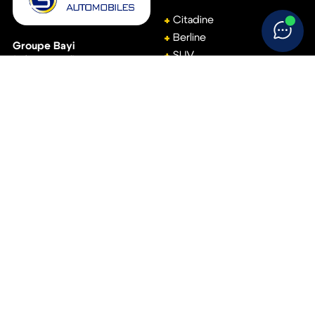
Citadine
Berline
Groupe Bayi
SUV
(Siège social)
Break
111, avenue de Basingstoke
61001
Alençon
Monospace
02 33 15 22 00
Véhicule utilitaire
Accès rapide
Aide
Réservez votre essai
Conditions générales de
vente
Vendez votre voiture
Politique de
Trouvez votre concession
confidentialité
Politique de cookies
Suivez-nous !
Mentions légales
Nous appeler
S’inscrire à notre newsletter