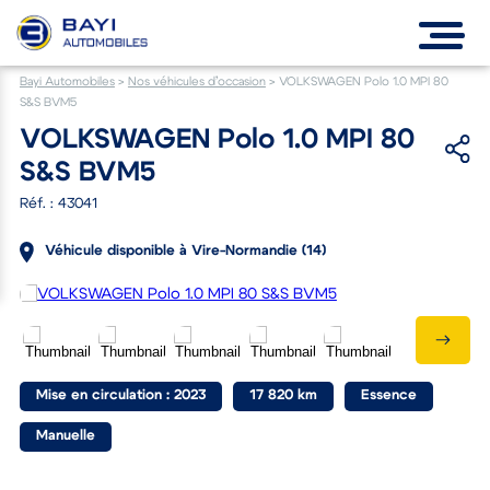
Bayi Automobiles
>
Nos véhicules d’occasion
>
VOLKSWAGEN Polo 1.0 MPI 80
S&S BVM5
VOLKSWAGEN Polo 1.0 MPI 80
S&S BVM5
Réf. : 43041
Véhicule disponible à Vire-Normandie (14)
Mise en circulation : 2023
17 820 km
Essence
Manuelle