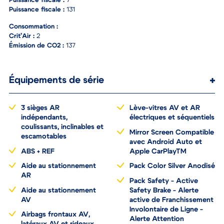
Puissance fiscale :
7
Puissance fiscale :
131
Consommation :
Crit’Air :
2
Émission de CO2 :
137
Équipements de série
3 sièges AR
Lève-vitres AV et AR
indépendants,
électriques et séquentiels
coulissants, inclinables et
Mirror Screen Compatible
escamotables
avec Android Auto et
ABS + REF
Apple CarPlayTM
Aide au stationnement
Pack Color Silver Anodisé
AR
Pack Safety - Active
Aide au stationnement
Safety Brake - Alerte
AV
active de Franchissement
Involontaire de Ligne -
Airbags frontaux AV,