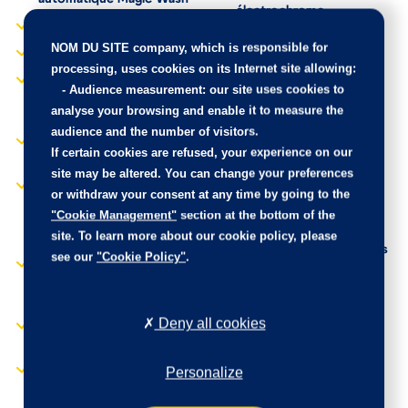
Rétroviseur intérieur
automatique Magic Wash
électrochrome
Feux AR 3D à LED
NOM DU SITE company
, which is responsible for
Rétroviseurs extérieurs
Feux diurnes à LED
électriques dégivrants
processing, uses cookies on its Internet site allowing:
-
Audience measurement
: our site uses cookies to
Fixations ISOFIX sur les
Siège conducteur avec
sièges passager AV et
analyse your browsing and enable it to measure the
réglage lombaire et
latéraux AR
accoudoir
audience and the number of visitors.
If certain cookies are refused, your experience on our
Frein de stationnement
Sièges Advanced
électrique automatique
site may be altered. You can change your preferences
Comfort
or withdraw your consent at any time by going to the
Garnissage Tissu Stone
Sièges conducteur et
"Cookie Management"
section at the bottom of the
Grey/Tissu effet cuir
passager réglables en
Noir/Ambiance Wild Grey
hauteur
site. To learn more about our cookie policy, please
Evo
see our
"Cookie Policy"
.
Suspensions avec Butées
Inserts colorés Silver
Hydrauliques
Anodisé sur Airbump et
Progressives
bouclier AV
Deny all cookies
Système Stop & Start
Jantes alliage 18" SWIRL
Teinte de caisse opaque
Diamantées
Blanc Banquise
Personalize
Kit de dépannage
Volant croûte de cuir
provisoire des