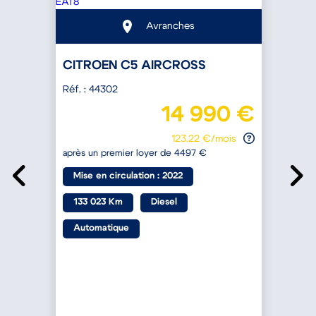
Avranches
CITROEN C5 AIRCROSS
Réf. : 44302
R
€
14 990 €
123.22 €/mois
après un premier loyer de 4497 €
a
Mise en circulation : 2022
133 023 Km
Diesel
Automatique