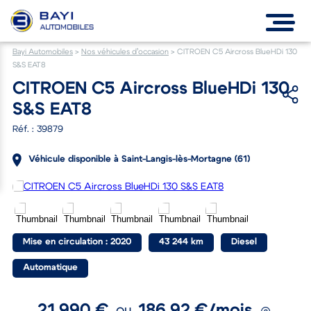
Bayi Automobiles
>
Nos véhicules d’occasion
>
CITROEN C5 Aircross BlueHDi 130
S&S EAT8
CITROEN C5 Aircross BlueHDi 130
S&S EAT8
Réf. : 39879
Véhicule disponible à Saint-Langis-lès-Mortagne (61)
Mise en circulation : 2020
43 244 km
Diesel
Automatique