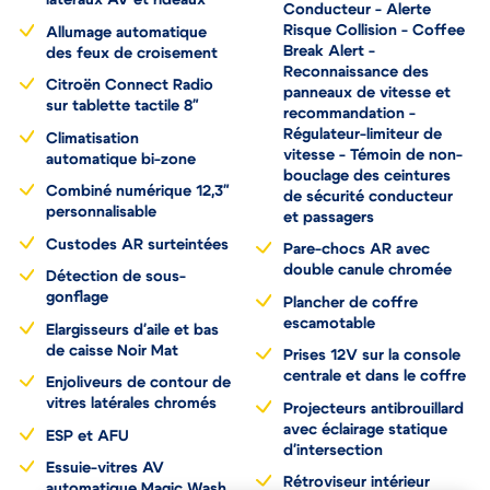
Alerte Attention
latéraux AV et rideaux
Conducteur - Alerte
Risque Collision - Coffee
Allumage automatique
Break Alert -
des feux de croisement
Reconnaissance des
Citroën Connect Radio
panneaux de vitesse et
sur tablette tactile 8"
recommandation -
Régulateur-limiteur de
Climatisation
vitesse - Témoin de non-
automatique bi-zone
bouclage des ceintures
Combiné numérique 12,3"
de sécurité conducteur
personnalisable
et passagers
Custodes AR surteintées
Pare-chocs AR avec
double canule chromée
Détection de sous-
gonflage
Plancher de coffre
escamotable
Elargisseurs d'aile et bas
de caisse Noir Mat
Prises 12V sur la console
centrale et dans le coffre
Enjoliveurs de contour de
vitres latérales chromés
Projecteurs antibrouillard
avec éclairage statique
ESP et AFU
d'intersection
Essuie-vitres AV