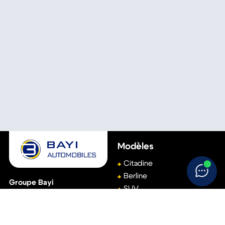
Modèles
Citadine
Berline
Groupe Bayi
SUV
(Siège social)
Break
111, avenue de Basingstoke
61001
Alençon
Monospace
02 33 15 22 00