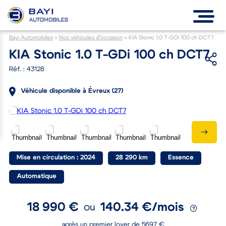
Bayi Automobiles
>
Nos véhicules d’occasion
>
KIA Stonic 1.0 T-GDi 100 ch DCT7
KIA Stonic 1.0 T-GDi 100 ch DCT7
Réf. : 43128
Véhicule disponible à Évreux (27)
Mise en circulation : 2024
28 290 km
Essence
Automatique
18 990 €
140.34 €/mois
ou
après un premier loyer de 5697 €