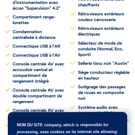
d'instrumentation avec
chauffants
écran "Supervision" 4.2''
Rétroviseurs extérieurs
Compartiment range-
couleur carrosserie
lunettes
Rétroviseurs extérieurs
Condamnation
électriques
centralisée à distance
Sélecteur de mode de
Connectique USB à l'AR
conduite (Normal, Eco,
Sport)
Connectique USB à l'AV
Sellerie tissu noir "Austin"
Console centrale AV avec
accoudoir central et
Siège conducteur réglable
compartiment de
en hauteur
rangement intégré
Surlignage des passages
Console centrale AV avec
de roues en composite
double compartiment de
noir
rangement
Système audio avec
Console centrale AV avec
écran tactile 8'', 6 haut-
double porte-gobelets
parleurs dont 2 tweeters,
NOM DU SITE company
, which is responsible for
compatibilité Android
Contrôle de pression des
Auto et Apple Carplay,
pneumatiques (TPMS)
processing, uses cookies on its Internet site allowing: