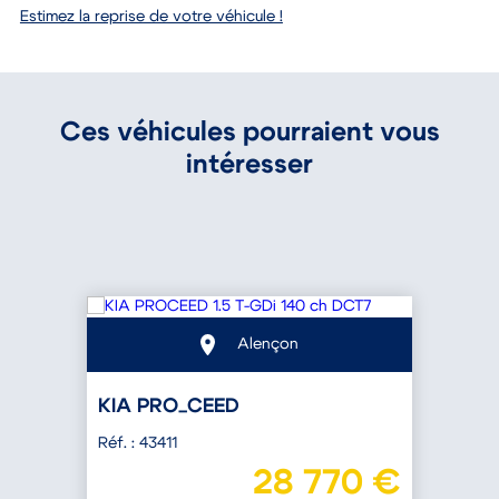
Estimez la reprise de votre véhicule !
Ces véhicules pourraient vous
intéresser
Alençon
KIA PRO_CEED
Réf. : 43411
R
€
28 770 €