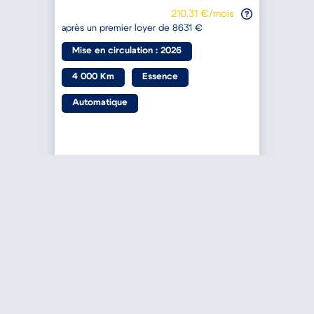
210.31 €/mois
après un premier loyer de 8631 €
a
Mise en circulation : 2026
4 000 Km
Essence
Automatique