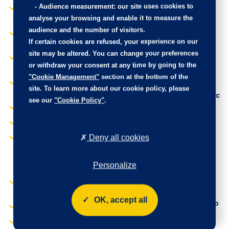
commandes au volant
-
Audience measurement
: our site uses cookies to
Contrôle de stabilité en
Système de contrôle
analyse your browsing and enable it to measure the
courbe (CBC)
vectoriel du couple
audience and the number of visitors.
Contrôle de stabilité en
(TVBB)
If certain cookies are refused, your experience on our
courbe (TVBB)
Système de fixation
site may be altered. You can change your preferences
Contrôle électronique de
ISOFIX sur sièges AR
or withdraw your consent at any time by going to the
la trajectoire (ESC)
latéraux
"Cookie Management"
section at the bottom of the
Direction assistée
Système de freinage
site. To learn more about our cookie policy, please
électrique (MDPS)
d'urgence autonome avec
see our
"Cookie Policy"
.
détection des voitures,
Eclairage dans le coffre
piétons et cyclistes
Feux de jour AV
(FCA)
Deny all cookies
Inserts noir laqué au
Système de gestion
niveau des ouïes
intelligente des feux de
d'aération du tableau de
route (HBA)
Personalize
bord
Système de téléphonie
Inserts noir laqué sur la
mains-libres Bluetooth
console centrale
avec reconnaissance
OK, accept all
vocale et streaming audio
Jantes en alliage 16"
Système de verrouillage
Lève-vitres AR
automatique des portes