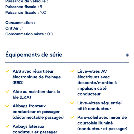
Puissance du véhicule :
Puissance fiscale :
5
Puissance fiscale :
100
Consommation :
Crit’Air :
1
Consommation mixte :
0.0
Équipements de série
ABS avec répartiteur
Lève-vitres AV
électronique de freinage
électriques avec
(EBD)
descente/montée à
impulsion côté
Aide au maintien dans la
conducteur
file (LKA)
Lève-vitres séquentiel
Airbags frontaux
côté conducteur
conducteur et passager
(déconnectable passager)
Pare-soleil avec miroir de
courtoisie illuminé
Airbags latéraux
(conducteur et passager)
conduteur et passager