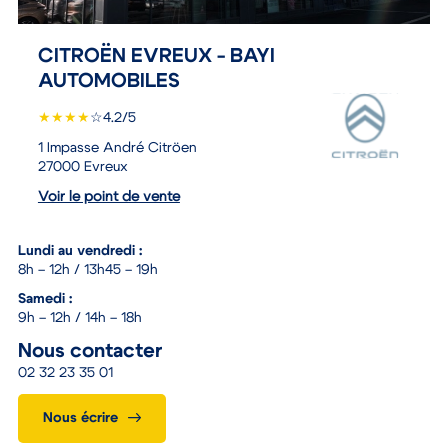
CITROËN EVREUX - BAYI
AUTOMOBILES
★
★
★
★
☆
4.2/5
1 Impasse André Citröen
27000 Evreux
Voir le point de vente
Lundi au vendredi :
8h – 12h / 13h45 – 19h
Samedi :
9h – 12h / 14h – 18h
Nous contacter
02 32 23 35 01
Nous écrire