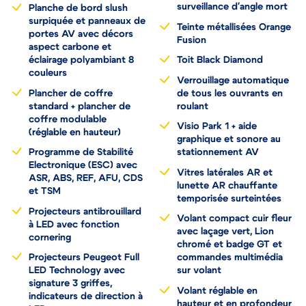
surveillance d'angle mort
Planche de bord slush
surpiquée et panneaux de
Teinte métallisées Orange
portes AV avec décors
Fusion
aspect carbone et
éclairage polyambiant 8
Toit Black Diamond
couleurs
Verrouillage automatique
Plancher de coffre
de tous les ouvrants en
standard + plancher de
roulant
coffre modulable
Visio Park 1 + aide
(réglable en hauteur)
graphique et sonore au
Programme de Stabilité
stationnement AV
Electronique (ESC) avec
Vitres latérales AR et
ASR, ABS, REF, AFU, CDS
lunette AR chauffante
et TSM
temporisée surteintées
Projecteurs antibrouillard
Volant compact cuir fleur
à LED avec fonction
avec laçage vert, Lion
cornering
chromé et badge GT et
Projecteurs Peugeot Full
commandes multimédia
LED Technology avec
sur volant
signature 3 griffes,
Volant réglable en
indicateurs de direction à
hauteur et en profondeur