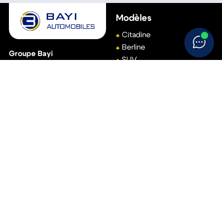
Modèles
Citadine
Berline
Groupe Bayi
SUV
(Siège social)
Break
111, avenue de Basingstoke
61001
Alençon
Monospace
02 33 15 22 00
Véhicule utilitaire
Accès rapide
Aide
Réservez votre essai
Conditions générales de
vente
Vendez votre voiture
Politique de
Trouvez votre concession
confidentialité
Politique de cookies
Suivez-nous !
Mentions légales