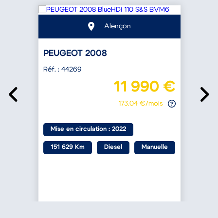
Alençon
PEUGEOT 2008
Réf. : 44269
R
€
11 990 €
173.04 €/mois
a
Mise en circulation : 2022
151 629 Km
Diesel
Manuelle