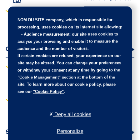
LED
Protections latérales de
portes Noir grainées avec
NOM DU SITE company
, which is responsible for
inserts Métallure
processing, uses cookies on its Internet site allowing:
-
Audience measurement
: our site uses cookies to
analyse your browsing and enable it to measure the
audience and the number of visitors.
Options
If certain cookies are refused, your experience on our
site may be altered. You can change your preferences
Jantes alliage 18'' EVISSA
Teinte spéciale Bleu
or withdraw your consent at any time by going to the
diamantées bi-tons Noir
Vertigo
"Cookie Management"
section at the bottom of the
Onyx et vernis Black Mist,
Toit ouvrant avec velum
site. To learn more about our cookie policy, please
cabochons, vis et inserts
intérieur à commande
Noir Onyx
see our
"Cookie Policy"
.
mécanique
Recharge smartphone par
induction
Deny all cookies
Personalize
Services