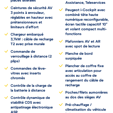
places latérales
Assistance, Teleservices
Ceintures de sécurité AV
Peugeot i-Cockpit avec
3 points à enrouleur,
combiné tête haute
réglables en hauteur avec
numérique reconfigurable,
prétensionneurs et
écran tactile capacitif 10"
limiteurs d'effort
et volant compact multi-
fonctions
Chargeur embarqué
3,7kW : câble de recharge
Plafonniers AV et AR
T2 avec prise murale
avec spot de lecture
Commande de
Planche de bord
verrouillage à distance (2
surpiquée
plips)
Plancher de coffre fixe
Commandes de lève-
avec articulation pour
vitres avec inserts
accès au coffre de
chromés
rangement du câble de
recharge
Contrôle de la charge de
la batterie à distance
Poches/filets aumonières
au dos des sièges AV
Contrôle dynamique de
stabilité CDS avec
Pré-chauffage /
antipatinage électronique
climatisation du véhicule
ASR