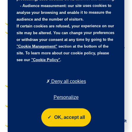
FOCAL - La signature
Francisco' bi-ton
-
Audience measurement
: our site uses cookies to
acoustique française 10
diamantées Noir Onyx
analyse your browsing and enable it to measure the
haut-parleurs, Woofers /
mat
audience and the number of visitors.
médiums haute-fidélité :
Jonc de vitres en inox
Technologie Polyglass,
If certain cookies are refused, your experience on our
Tweeters TNF :
site may be altered. You can change your preferences
Kit de dépannage de
Technologie de dômes
pneumatique :
or withdraw your consent at any time by going to the
inversés en aluminium,
compresseur 12 volts,
"Cookie Management"
section at the bottom of the
Subwoofer : Technologie
flacon de produit de
site. To learn more about our cookie policy, please
triple bobine Power
colmatage, anneau de
Flower 200 mm,
see our
"Cookie Policy"
.
remorquage, deux cales
Amplification active 12
de roue, manivelle de
voies 515 Watts :
frein de stationnement
Technologie hybride
électrique
Deny all cookies
Classe AB / Classe D
Lève-vitres AV/AR
"Toggle Switches"
électriques et séquentiels
chromés (touches
Personalize
avec antipincement
"piano" d'activation des
Lunette AR chauffante
fonctions de l'écran
avec antennes
tactile)
OK, accept all
sérigraphiées
Toit "Black Diamond" (toit
Miroirs de courtoisie
Noir Perla Nera)
éclairés