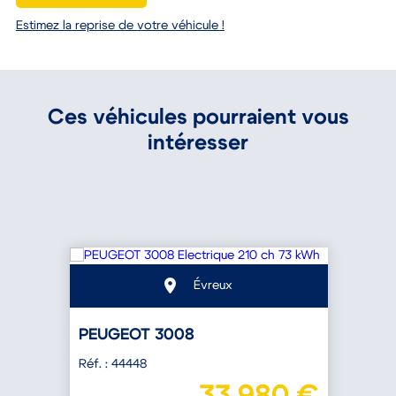
Estimez la reprise de votre véhicule !
Ces véhicules pourraient vous
intéresser
Évreux
PEUGEOT 3008
Réf. : 44448
R
€
33 980 €