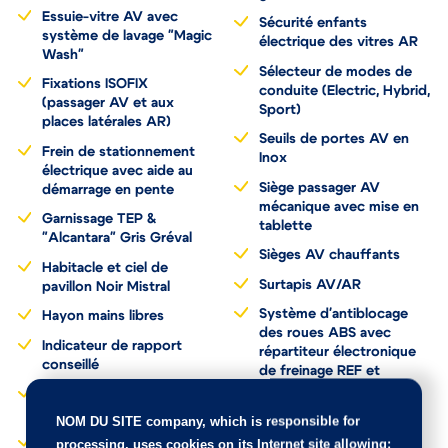
Essuie-vitre AV avec
Sécurité enfants
système de lavage "Magic
électrique des vitres AR
Wash"
Sélecteur de modes de
Fixations ISOFIX
conduite (Electric, Hybrid,
(passager AV et aux
Sport)
places latérales AR)
Seuils de portes AV en
Frein de stationnement
Inox
électrique avec aide au
Siège passager AV
démarrage en pente
mécanique avec mise en
Garnissage TEP &
tablette
"Alcantara" Gris Gréval
Sièges AV chauffants
Habitacle et ciel de
Surtapis AV/AR
pavillon Noir Mistral
Système d'antiblocage
Hayon mains libres
des roues ABS avec
Indicateur de rapport
répartiteur électronique
conseillé
de freinage REF et
assistance au freinage
Inserts d'ailes AV
d'urgence AFU
chromés
NOM DU SITE company
, which is responsible for
Système HI-FI Premium
Jantes alliage 19" 'San
processing, uses cookies on its Internet site allowing: