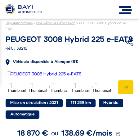
Bayi Automobiles
>
Nos véhicules d’occasion
>
PEUGEOT 3008 Hybrid 225 e-
EAT8
PEUGEOT 3008 Hybrid 225 e-EAT8
Réf. : 38216
Véhicule disponible à Alençon (61)
Mise en circulation : 2021
111 259 km
Hybride
Automatique
18 870 €
138.69 €/mois
ou