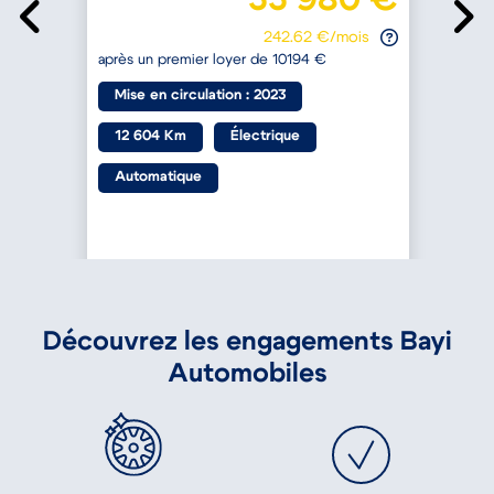
242.62 €/mois
après un premier loyer de 10194 €
a
Mise en circulation : 2023
12 604 Km
Électrique
Automatique
Découvrez les engagements Bayi
Automobiles