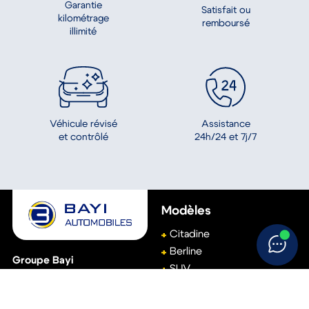
Garantie
Satisfait ou
kilométrage
remboursé
illimité
Assistance
Véhicule révisé
24h/24 et 7j/7
et contrôlé
Modèles
Citadine
Berline
Groupe Bayi
SUV
(Siège social)
Break
111, avenue de Basingstoke
61001
Alençon
Monospace