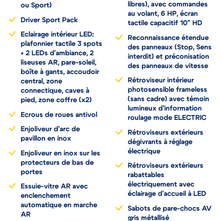
libres), avec commandes
ou Sport)
au volant, 6 HP, écran
Driver Sport Pack
tactile capacitif 10" HD
Eclairage intérieur LED:
Reconnaissance étendue
plafonnier tactile 3 spots
des panneaux (Stop, Sens
+ 2 LEDs d'ambiance, 2
interdit) et préconisation
liseuses AR, pare-soleil,
des panneaux de vitesse
boîte à gants, accoudoir
Rétroviseur intérieur
central, zone
photosensible frameless
connectique, caves à
(sans cadre) avec témoin
pied, zone coffre (x2)
lumineux d'information
Ecrous de roues antivol
roulage mode ELECTRIC
Enjoliveur d'arc de
Rétroviseurs extérieurs
pavillon en inox
dégivrants à réglage
électrique
Enjoliveur en inox sur les
protecteurs de bas de
Rétroviseurs extérieurs
portes
rabattables
électriquement avec
Essuie-vitre AR avec
éclairage d'accueil à LED
enclenchement
automatique en marche
Sabots de pare-chocs AV
AR
gris métallisé