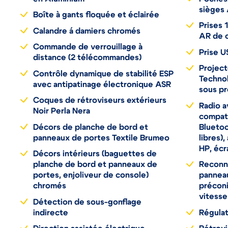
sièges
Boîte à gants floquée et éclairée
Prises 
Calandre á damiers chromés
AR de c
Commande de verrouillage à
Prise U
distance (2 télécommandes)
Projec
Contrôle dynamique de stabilité ESP
Technol
avec antipatinage électronique ASR
sous pr
Coques de rétroviseurs extérieurs
Radio a
Noir Perla Nera
compati
Décors de planche de bord et
Bluetoo
panneaux de portes Textile Brumeo
libres)
HP, écr
Décors intérieurs (baguettes de
planche de bord et panneaux de
Reconn
portes, enjoliveur de console)
panneau
chromés
préconi
vitesse
Détection de sous-gonflage
indirecte
Régulat