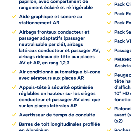
papillon, avec compartiment de
Pack Ci
rangement éclairé et réfrigérable
Pack Ec
Aide graphique et sonore au
stationnement AR
Pack En
Airbags frontaux conducteur et
Pack Sa
passager adaptatifs (passager
Pack Vi
neutralisable par clé), airbags
latéraux conducteur et passager AV,
Passage
airbags rideaux de tête aux places
PEUGEO
AV et AR, en rang 1,2,3
Assista
Air conditionné automatique bi-zone
Peugeo
avec aérateurs aux places AR
tête ha
Appuis-tête à sécurité optimisée
d'affich
réglables en hauteur sur les sièges
10" HD 
conducteur et passager AV ainsi que
fonctio
sur les places latérales AR
Plafonn
Avertisseur de temps de conduite
avant (x
(x2)
Barres de toit longitudinales profilée
en Aluminium
Poches/