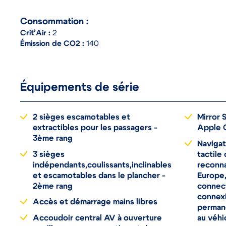
Consommation :
Crit’Air :
2
Émission de CO2 :
140
Équipements de série
2 sièges escamotables et
Mirror 
extractibles pour les passagers -
Apple C
3ème rang
Navigat
3 sièges
tactile
indépendants,coulissants,inclinables
reconna
et escamotables dans le plancher -
Europe,
2ème rang
connect
connex
Accès et démarrage mains libres
permane
Accoudoir central AV à ouverture
au véhi