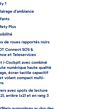
ty 1
lairage d'ambiance
fants
fety Plus
sibilité
s de roues rapportés noirs
T Connect SOS &
nce et Teleservices
t i-Cockpit avec combiné
ute numérique haute qualité
age, écran tactile capacitif
et volant compact multi-
ns
iers avec spots de lecture
2), arrière (x2) et en rang 3
filets aumonières au dos des