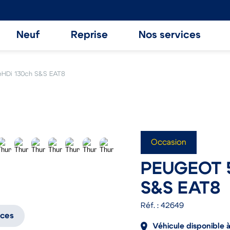
Neuf
Reprise
Nos services
eHDi 130ch S&S EAT8
Occasion
PEUGEOT 5
S&S EAT8
Réf. : 42649
ices
Véhicule disponible 