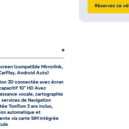
Réservez ce vé
Screen (compatible Mirrorlink,
arPlay, Android Auto)
ion 3D connectée avec écran
 capacitif 10" HD Avec
issance vocale, cartographie
 services de Navigation
ée TomTom 3 ans inclus,
ion automatique et
nte via carte SIM intégrée
cule