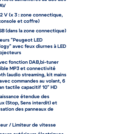
 AV
12 V (x 3 : zone connectique,
onsole et coffre)
SB (dans la zone connectique)
teurs "Peugeot LED
ogy" avec feux diurnes à LED
ojecteurs
vec fonction DAB,bi-tuner
ble MP3 et connectivité
th (audio streaming, kit mains
, avec commandes au volant, 6
an tactile capacitif 10" HD
aissance étendue des
x (Stop, Sens interdit) et
sation des panneaux de
eur / Limiteur de vitesse