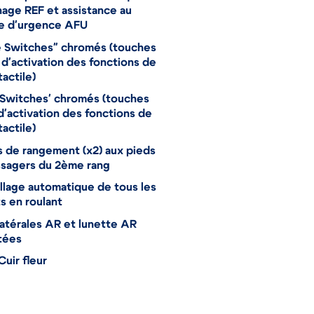
nage REF et assistance au
ge d'urgence AFU
e Switches" chromés (touches
 d'activation des fonctions de
tactile)
Switches' chromés (touches
 d'activation des fonctions de
tactile)
 de rangement (x2) aux pieds
ssagers du 2ème rang
llage automatique de tous les
s en roulant
latérales AR et lunette AR
tées
Cuir fleur