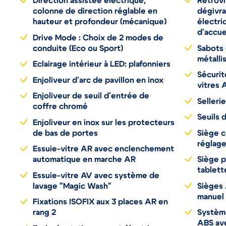
Direction assistée électrique,
Rétrovi
colonne de direction réglable en
dégivra
hauteur et profondeur (mécanique)
électri
d'accue
Drive Mode : Choix de 2 modes de
conduite (Eco ou Sport)
Sabots 
métalli
Eclairage intérieur à LED: plafonniers
Sécurit
Enjoliveur d'arc de pavillon en inox
vitres 
Enjoliveur de seuil d'entrée de
Selleri
coffre chromé
Seuils 
Enjoliveur en inox sur les protecteurs
de bas de portes
Siège 
réglage
Essuie-vitre AR avec enclenchement
automatique en marche AR
Siège p
tablett
Essuie-vitre AV avec système de
lavage "Magic Wash"
Sièges
manuel 
Fixations ISOFIX aux 3 places AR en
rang 2
Système
ABS ave