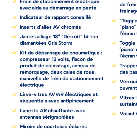
Frein de stationnement électrique
de frei
avec aide au démarrage en pente
freina
Indicateur de rapport conseillé
"Toggl
Inserts d'ailes AV chromés
"piano"
l'écran 
Jantes alliage 18" "Detroit" bi-ton
diamantées Gris Storm
Toggle 
'piano'
Kit de dépannage de pneumatique :
l'écran 
compresseur 12 volts, flacon de
produit de colmatage, anneau de
Trappes
remorquage, deux cales de roue,
des pa
manivelle de frein de stationnement
Verroui
électrique
ouvrant
Lève-vitres AV/AR électriques et
Vitres 
séquentiels avec antipincement
surtein
Lunette AR chauffante avec
Volant 
antennes sérigraphiées
Miroirs de courtoisie éclairés