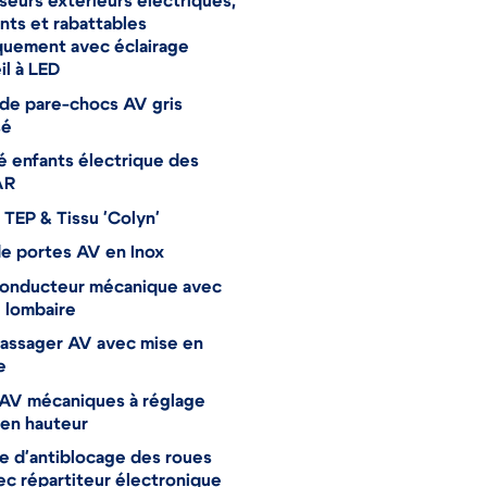
seurs extérieurs électriques,
nts et rabattables
quement avec éclairage
il à LED
de pare-chocs AV gris
sé
é enfants électrique des
AR
e TEP & Tissu 'Colyn'
de portes AV en Inox
conducteur mécanique avec
 lombaire
assager AV avec mise en
e
 AV mécaniques à réglage
en hauteur
 d'antiblocage des roues
c répartiteur électronique