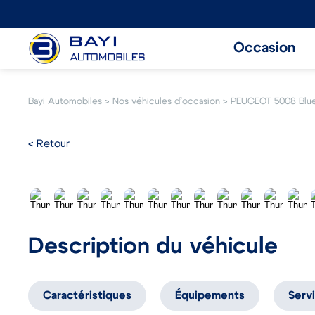
Occasion
Bayi Automobiles
>
Nos véhicules d’occasion
>
PEUGEOT 5008 Blu
< Retour
Description du véhicule
Caractéristiques
Équipements
Serv