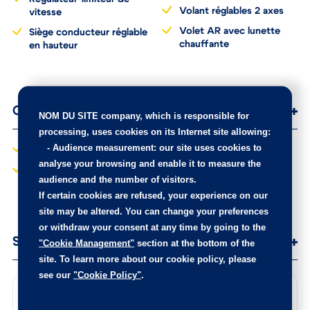
conducteur
Régulateur-limiteur de
Volant réglables 2 axes
vitesse
Volet AR avec lunette
Siège conducteur réglable
chauffante
en hauteur
NOM DU SITE company
, which is responsible for
Options
processing, uses cookies on its Internet site allowing:
-
Audience measurement
: our site uses cookies to
Garnissage Tissu Liberia
Teinte de caisse
analyse your browsing and enable it to measure the
métallisée Gris Acier
audience and the number of visitors.
Roue de secours
If certain cookies are refused, your experience on our
homogène
site may be altered. You can change your preferences
or withdraw your consent at any time by going to the
"Cookie Management"
section at the bottom of the
Services
site. To learn more about our cookie policy, please
see our
"Cookie Policy"
.
Points de contrôle