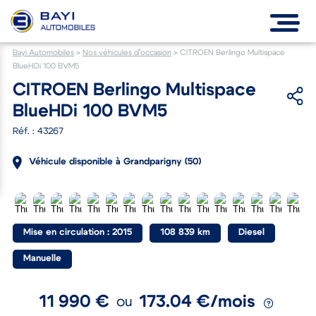
Bayi Automobiles
>
Nos véhicules d’occasion
>
CITROEN Berlingo Multispace
BlueHDi 100 BVM5
CITROEN Berlingo Multispace
BlueHDi 100 BVM5
Réf. : 43267
Véhicule disponible à Grandparigny (50)
Mise en circulation : 2015
108 839 km
Diesel
Manuelle
11 990 €
173.04 €/mois
ou