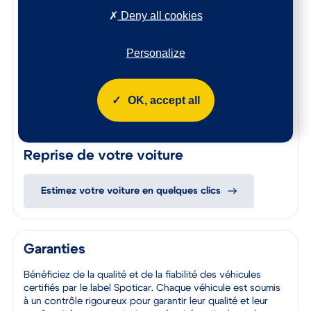
Deny all cookies
100 points de contrôle ont été réalisés sur cette voiture
Les éventuelles pièces endommagées ont été remplacées,
Personalize
l’intérieur est nettoyé de fond en comble, et la carrosserie
rajeunie.
Le certificat d’état et d’origine de cette occasion, vous
OK, accept all
sera remis lors de la livraison.
N’hésitez pas à nous contacter afin de connaitre l’origine
de ce véhicule, les points de contrôle réalisés ainsi que les
pièces remplacées sur ce véhicule.
Reprise de votre voiture
Estimez votre voiture en quelques clics
Garanties
Bénéficiez de la qualité et de la fiabilité des véhicules
certifiés par le label Spoticar. Chaque véhicule est soumis