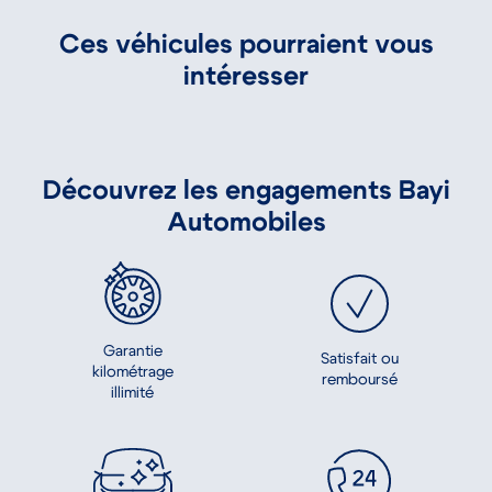
Ces véhicules pourraient vous
intéresser
Granville
CITROEN BERLINGO
€
Réf. : 42394
R
11 490 €
164.89 €/mois