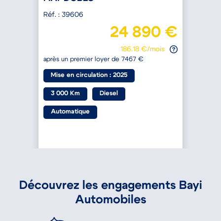
Réf. : 39606
R
€
24 890 €
186.18 €/mois
après un premier loyer de 7467 €
a
Mise en circulation : 2025
3 000 Km
Diesel
Automatique
Découvrez les engagements Bayi
Automobiles