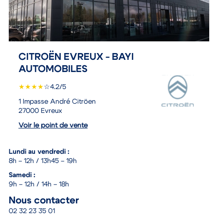
CITROËN EVREUX - BAYI
AUTOMOBILES
★
★
★
★
☆
4.2/5
1 Impasse André Citröen
27000 Evreux
Voir le point de vente
Lundi au vendredi :
8h – 12h / 13h45 – 19h
Samedi :
9h – 12h / 14h – 18h
Nous contacter
02 32 23 35 01