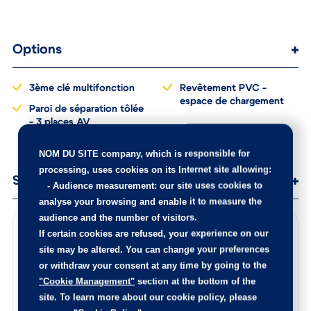
Options
3ème clé multifonction
Revêtement PVC -
espace de chargement
Paroi de séparation tôlée
- 3 places AV
NOM DU SITE company
, which is responsible for
processing, uses cookies on its Internet site allowing:
Services
-
Audience measurement
: our site uses cookies to
analyse your browsing and enable it to measure the
audience and the number of visitors.
Points de contrôle
If certain cookies are refused, your experience on our
site may be altered. You can change your preferences
100 points de contrôle ont été réalisés sur cette voiture
or withdraw your consent at any time by going to the
Les éventuelles pièces endommagées ont été remplacées,
"Cookie Management"
section at the bottom of the
l’intérieur est nettoyé de fond en comble, et la carrosserie
site. To learn more about our cookie policy, please
rajeunie.