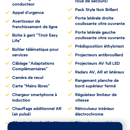
roue de secours)
conducteur
Pack Style Noir Brillant
Appel d'urgence
Porte latérale droite
Avertisseur de
coulissante vitre ouvrante
franchissement de ligne
Porte latérale gauche
Boite à gant "Tiroir Easy
coulissante vitre ouvrante
Life"
Prédisposition éthylotest
Boîtier télématique pour
services
Projecteurs antibrouillard
Câblage "Adaptations
Projecteurs AV full LED
Complémentaires"
Radars AV, AR et latéraux
Caméra de recul
Rangement planche de
Carte "Mains libres"
bord supérieur fermé
Chargeur smartphone à
Régulateur limiteur de
induction
vitesse
Chauffage additionnel AR
Rétroviseur intérieur
(air pulsé)
électrochrome
Climatisation régulée AV
Rétroviseurs extérieurs
et manuelle AR
rabattables