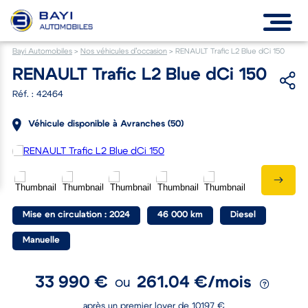
Bayi Automobiles
>
Nos véhicules d’occasion
>
RENAULT Trafic L2 Blue dCi 150
RENAULT Trafic L2 Blue dCi 150
Réf. : 42464
Véhicule disponible à Avranches (50)
Mise en circulation : 2024
46 000 km
Diesel
Manuelle
33 990 €
261.04 €/mois
ou
après un premier loyer de 10197 €