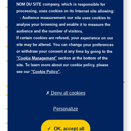
électriquement
NOM DU SITE company
, which is responsible for
Commutation
processing, uses cookies on its Internet site allowing:
automatique des feux de
Sellerie cuir Noir
-
Audience measurement
: our site uses cookies to
croisement
Siège conducteur avec
analyse your browsing and enable it to measure the
Condamnation
réglage lombaires +
audience and the number of visitors.
centralisée des portes
accoudoir
If certain cookies are refused, your experience on our
avec télécommande
Siège passager AV
site may be altered. You can change your preferences
Côtés de caisse AR vitres
réglable en hauteur +
or withdraw your consent at any time by going to the
fixes
accoudoir
"Cookie Management"
section at the bottom of the
EASY LINK avec écran 8"
Sièges AV chauffants
site. To learn more about our cookie policy, please
et Navigation et
Système de surveillance
see our
"Cookie Policy"
.
compatible Androïd Auto
de la pression des pneus
et Apple Carplay
Tableau de bord digital 7"
Eclairage LED habitacle
Vitrage latéral AR et
Deny all cookies
ESP+Extended Grip+Aide
hayon AR "Dark privacy"
au démarrage en côte
Volant textile enduit
Personalize
Feux de jour à LED
grainé
intégrés aux projecteurs
Feux + Essuie-vitre
OK, accept all
automatique