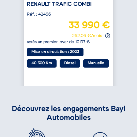
RENAULT TRAFIC COMBI
Réf. : 42466
R
€
33 990 €
262.06 €/mois
après un premier loyer de 10197 €
a
Mise en circulation : 2023
40 300 Km
Diesel
Manuelle
Découvrez les engagements Bayi
Automobiles