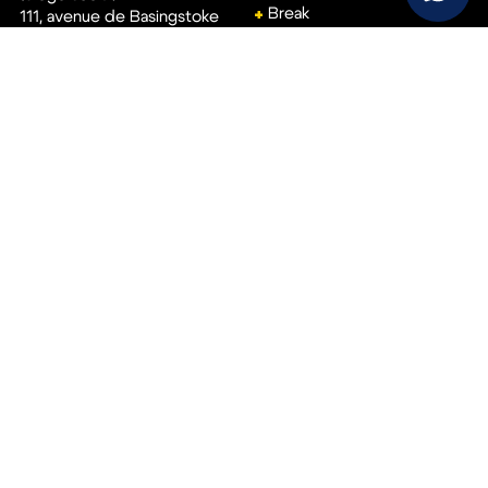
Break
111, avenue de Basingstoke
61001
Alençon
Monospace
02 33 15 22 00
Véhicule utilitaire
Accès rapide
Aide
Réservez votre essai
Conditions générales de
vente
Vendez votre voiture
Politique de
Trouvez votre concession
confidentialité
Politique de cookies
Suivez-nous !
Mentions légales
Nous appeler
S’inscrire à notre newsletter
Nous écrire