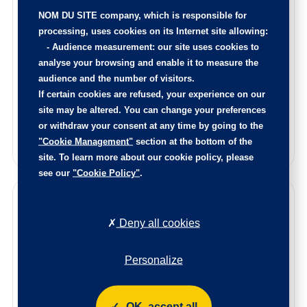
l’intérieur est nettoyé de fond en comble, et la carrosserie
NOM DU SITE company
, which is responsible for
rajeunie.
processing, uses cookies on its Internet site allowing:
Le certificat d’état et d’origine de cette occasion, vous
-
Audience measurement
: our site uses cookies to
sera remis lors de la livraison.
analyse your browsing and enable it to measure the
N’hésitez pas à nous contacter afin de connaitre l’origine
audience and the number of visitors.
de ce véhicule, les points de contrôle réalisés ainsi que les
If certain cookies are refused, your experience on our
pièces remplacées sur ce véhicule.
site may be altered. You can change your preferences
Reprise de votre voiture
or withdraw your consent at any time by going to the
"Cookie Management"
section at the bottom of the
Estimez votre voiture en quelques clics
site. To learn more about our cookie policy, please
see our
"Cookie Policy"
.
Garanties
Deny all cookies
Bénéficiez de la qualité et de la fiabilité des véhicules
certifiés par le label Spoticar. Chaque véhicule est soumis
Personalize
à un contrôle rigoureux pour garantir leur qualité et leur
conformité, assurant ainsi une sécurité optimale et des
performances irréprochables.
OK, accept all