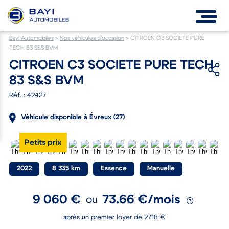
Bayi Automobiles
>
Nos véhicules d’occasion
>
CITROEN C3 SOCIETE PURE
TECH 83 S&S BVM
CITROEN C3 SOCIETE PURE TECH
83 S&S BVM
Réf. : 42427
Véhicule disponible à Évreux (27)
Petits prix
2022
8 335 km
Essence
Manuelle
9 060 €
73.66 €/mois
ou
après un premier loyer de 2718 €