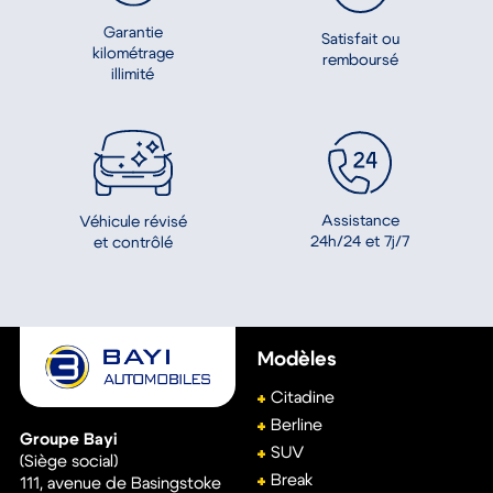
CITROEN C3 ENTREPRISE
€
Réf. : 42955
R
8 680 €
70.57 €/mois
après un premier loyer de 2604 €
a
2022
23 919 Km
Essence
Manuelle
Découvrez les engagements Bayi
Automobiles