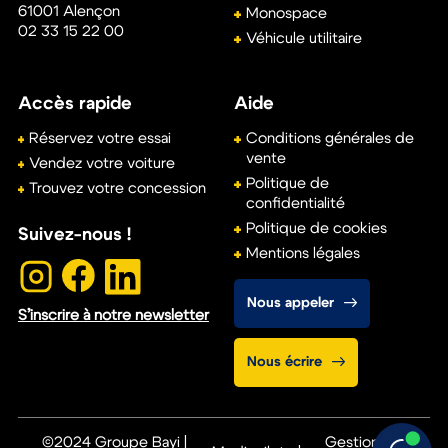
Garantie
Satisfait ou
kilométrage
remboursé
illimité
Assistance
Véhicule révisé
24h/24 et 7j/7
et contrôlé
Modèles
Citadine
Berline
Groupe Bayi