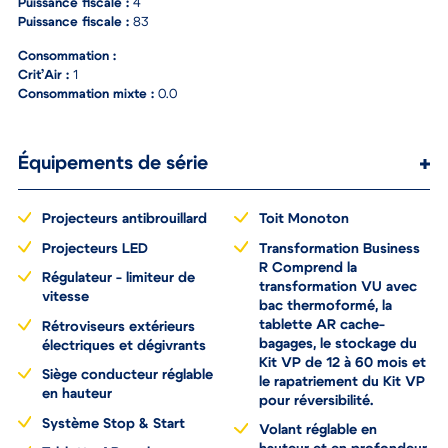
Puissance du véhicule :
Puissance fiscale :
4
Puissance fiscale :
83
Consommation :
Crit’Air :
1
Consommation mixte :
0.0
Équipements de série
Projecteurs antibrouillard
Toit Monoton
Projecteurs LED
Transformation Business
R Comprend la
Régulateur - limiteur de
transformation VU avec
vitesse
bac thermoformé, la
tablette AR cache-
Rétroviseurs extérieurs
bagages, le stockage du
électriques et dégivrants
Kit VP de 12 à 60 mois et
Siège conducteur réglable
le rapatriement du Kit VP
en hauteur
pour réversibilité.
Système Stop & Start