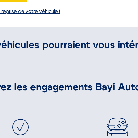
 reprise de votre véhicule !
éhicules pourraient vous inté
Petits prix
Évreux
CITROEN C3 ENTREPRISE
Réf. : 42426