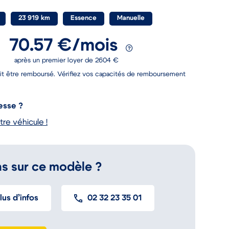
23 919 km
Essence
Manuelle
70.57 €/mois
après un premier loyer de 2604 €
it être remboursé. Vérifiez vos capacités de remboursement
esse ?
tre véhicule !
s sur ce modèle ?
us d’infos
02 32 23 35 01