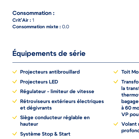
Consommation :
Crit’Air :
1
Consommation mixte :
0.0
Équipements de série
Projecteurs antibrouillard
Toit M
Projecteurs LED
Transf
la tran
Régulateur - limiteur de vitesse
thermof
Rétroviseurs extérieurs électriques
bagages
et dégivrants
à 60 mo
VP pour
Siège conducteur réglable en
hauteur
Volant 
profon
Système Stop & Start