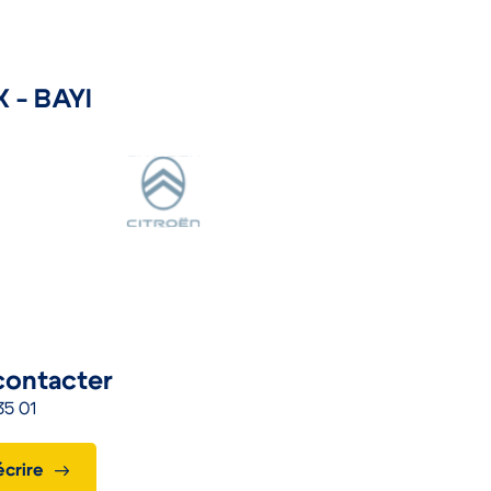
 - BAYI
contacter
35 01
écrire