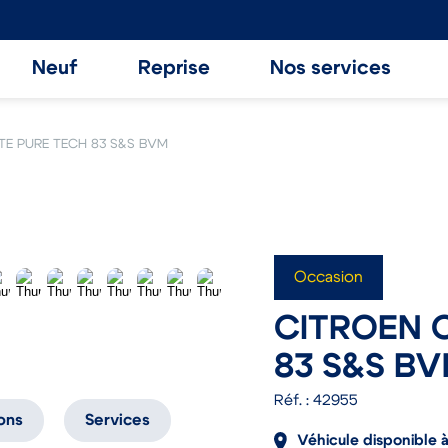
Neuf
Reprise
Nos services
TE PURE TECH 83 S&S BVM
Occasion
CITROEN 
83 S&S B
Réf. : 42955
ons
Services
Véhicule disponible à