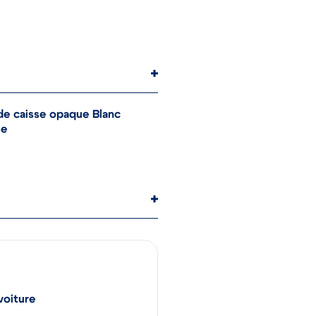
de caisse opaque Blanc
se
voiture