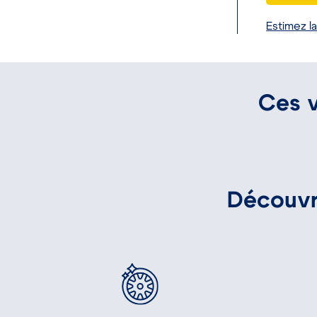
Estimez la
Ces v
Petits prix
Évreux
CITROEN C3 ENTREPRISE
Réf. : 42428