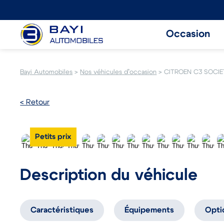
Occasion
Bayi Automobiles
>
Nos véhicules d’occasion
>
CITROEN C3 SOCIE
< Retour
Petits prix
Description du véhicule
Caractéristiques
Équipements
Opti