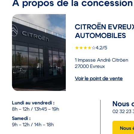
À propos de la concession
CITROËN EVREUX
AUTOMOBILES
★
★
★
★
☆
4.2/5
1 Impasse André Citröen
27000 Evreux
Voir le point de vente
Lundi au vendredi :
Nous 
8h – 12h / 13h45 – 19h
02 32 23 
Samedi :
9h – 12h / 14h – 18h
Nous 