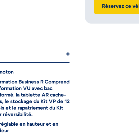
Réservez ce vé
onoton
ormation Business R Comprend
sformation VU avec bac
ormé, la tablette AR cache-
, le stockage du Kit VP de 12
is et le rapatriement du Kit
 réversibilité.
réglable en hauteur et en
deur