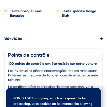
Teinte opaque Blanc
Teinte spéciale Rouge
Banquise
Elixir
Services
Points de contrôle
100 points de contrôle ont été réalisés sur cette voiture
Les éventuelles pièces endommagées ont été remplacées,
l’intérieur est nettoyé de fond en comble, et la carrosserie
rajeunie.
Le certificat d’état et d’origine de cette occasion, vous
sera remis lors de la livraison.
NOM DU SITE company
, which is responsible for
N’hésitez pas à nous contacter afin de connaitre l’origine
de ce véhicule, les points de contrôle réalisés ainsi que les
processing, uses cookies on its Internet site allowing: