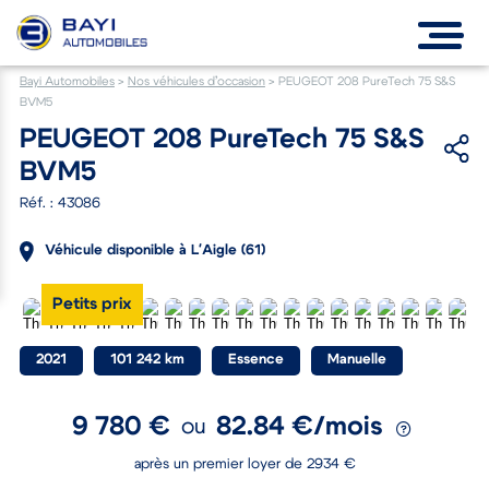
Bayi Automobiles
>
Nos véhicules d’occasion
>
PEUGEOT 208 PureTech 75 S&S
BVM5
PEUGEOT 208 PureTech 75 S&S
BVM5
Réf. : 43086
Véhicule disponible à L'Aigle (61)
Petits prix
2021
101 242 km
Essence
Manuelle
9 780 €
82.84 €/mois
ou
après un premier loyer de 2934 €