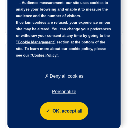
pièces remplacées sur ce véhicule.
-
Audience measurement
: our site uses cookies to
analyse your browsing and enable it to measure the
Reprise de votre voiture
audience and the number of visitors.
If certain cookies are refused, your experience on our
Estimez votre voiture en quelques clics
site may be altered. You can change your preferences
or withdraw your consent at any time by going to the
"Cookie Management"
section at the bottom of the
Garanties
site. To learn more about our cookie policy, please
see our
"Cookie Policy"
.
Bénéficiez de la qualité et de la fiabilité des véhicules
certifiés par le label Spoticar. Chaque véhicule est soumis
à un contrôle rigoureux pour garantir leur qualité et leur
conformité, assurant ainsi une sécurité optimale et des
Deny all cookies
performances irréprochables.
Avec une assistance 24/7 incluant parfois un véhicule de
Personalize
remplacement, une option « Satisfait ou Remboursé », des
solutions de financement flexibles et un service de reprise
simple, vous réalisez un achat en toute sérénité.
OK, accept all
Extension de garantie