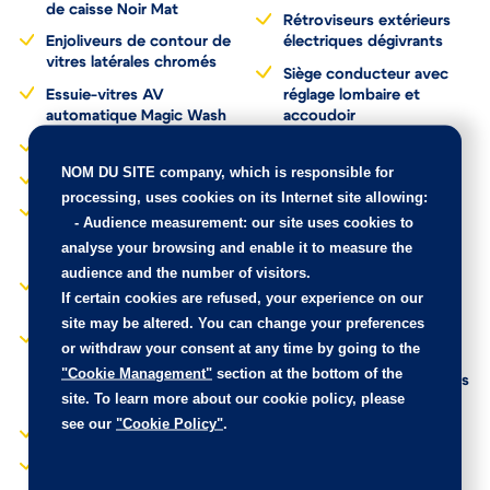
électrochrome HYBRID
Elargisseurs d'aile et bas
avec LED "ZEV Mode"
de caisse Noir Mat
Rétroviseurs extérieurs
Enjoliveurs de contour de
électriques dégivrants
vitres latérales chromés
Siège conducteur avec
Essuie-vitres AV
réglage lombaire et
automatique Magic Wash
accoudoir
NOM DU SITE company
, which is responsible for
Feux AR 3D à LED
Sièges Advanced
processing, uses cookies on its Internet site allowing:
Comfort
-
Audience measurement
: our site uses cookies to
Feux diurnes à LED
Sièges conducteur et
analyse your browsing and enable it to measure the
Fixations ISOFIX sur les
passager réglables en
audience and the number of visitors.
sièges passager AV et
hauteur
latéraux AR
If certain cookies are refused, your experience on our
Suspension Citroën
site may be altered. You can change your preferences
Frein de stationnement
Advanced Comfort
or withdraw your consent at any time by going to the
électrique automatique
Système Stop & Start
"Cookie Management"
section at the bottom of the
Garnissage Tissu Stone
site. To learn more about our cookie policy, please
Grey/Tissu effet cuir
Vitres latérales AV
Noir/Ambiance Wild Grey
feuilletées et acoustiques
see our
"Cookie Policy"
.
Evo
Volant croûte de cuir
Jantes alliage 18" SWIRL
Volant mousse réglable