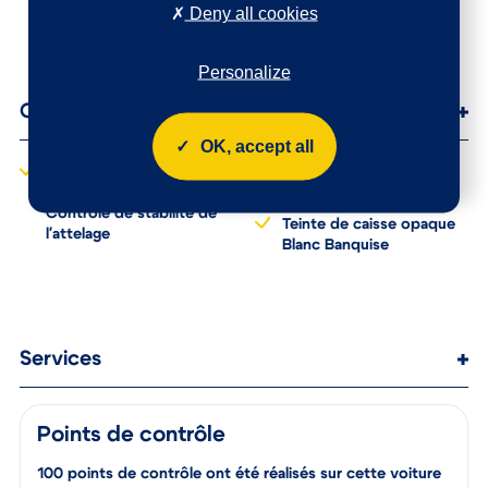
Deny all cookies
Kit de dépannage
en hauteur et en
provisoire des
profondeur
pneumatiques
Personalize
OK, accept all
Options
Attelage Col de cygne
Chargeur embarqué 7,4
démontable sans outils +
kW
Contrôle de stabilité de
Teinte de caisse opaque
l'attelage
Blanc Banquise
Services
Points de contrôle