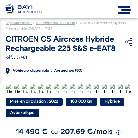
Bayi Automobiles
>
Nos véhicules d’occasion
>
CITROEN C5 Aircross Hybride
Rechargeable 225 S&S e-EAT8
CITROEN C5 Aircross Hybride
Rechargeable 225 S&S e-EAT8
Réf. : 37481
Véhicule disponible à Avranches (50)
Mise en circulation : 2022
168 000 km
Hybride
Automatique