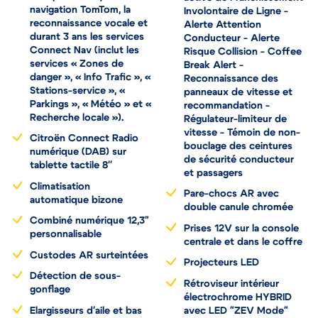
assistance inclus
Safety Brake - Alerte
Comprend le système de
active de Franchissement
navigation TomTom, la
Involontaire de Ligne -
reconnaissance vocale et
Alerte Attention
durant 3 ans les services
Conducteur - Alerte
Connect Nav (inclut les
Risque Collision - Coffee
services « Zones de
Break Alert -
danger », « Info Trafic », «
Reconnaissance des
Stations-service », «
panneaux de vitesse et
Parkings », « Météo » et «
recommandation -
Recherche locale »).
Régulateur-limiteur de
vitesse - Témoin de non-
Citroën Connect Radio
bouclage des ceintures
numérique (DAB) sur
de sécurité conducteur
tablette tactile 8''
et passagers
Climatisation
Pare-chocs AR avec
automatique bizone
double canule chromée
Combiné numérique 12,3"
Prises 12V sur la console
personnalisable
centrale et dans le coffre
Custodes AR surteintées
Projecteurs LED
Détection de sous-
Rétroviseur intérieur
gonflage