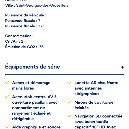
Couleur :
Bleu
Ville :
Saint-Georges-des-Groseillers
Puissance du véhicule :
Puissance fiscale :
7
Puissance fiscale :
130
Consommation :
Crit’Air :
2
Émission de CO2 :
135
Équipements de série
Accès et démarrage
Lunette AR chauffante
mains libres
avec antennes
sérigraphiées
Accoudoir central AV à
ouverture papillon, avec
Miroirs de courtoisie
compartiment de
éclairés
rangement éclairé et
Navigation 3D connectée
réfrigérable
avec écran tactile
Aide graphique et sonore
capacitif 10" HD Avec