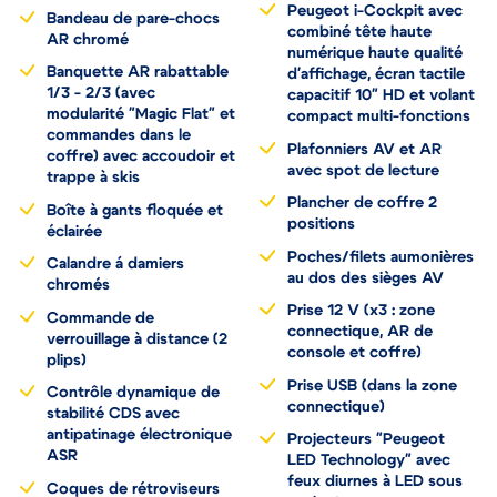
Peugeot i-Cockpit avec
Bandeau de pare-chocs
combiné tête haute
AR chromé
numérique haute qualité
Banquette AR rabattable
d'affichage, écran tactile
1/3 - 2/3 (avec
capacitif 10" HD et volant
modularité "Magic Flat" et
compact multi-fonctions
commandes dans le
Plafonniers AV et AR
coffre) avec accoudoir et
avec spot de lecture
trappe à skis
Plancher de coffre 2
Boîte à gants floquée et
positions
éclairée
Poches/filets aumonières
Calandre á damiers
au dos des sièges AV
chromés
Prise 12 V (x3 : zone
Commande de
connectique, AR de
verrouillage à distance (2
console et coffre)
plips)
Prise USB (dans la zone
Contrôle dynamique de
connectique)
stabilité CDS avec
antipatinage électronique
Projecteurs "Peugeot
ASR
LED Technology" avec
feux diurnes à LED sous
Coques de rétroviseurs