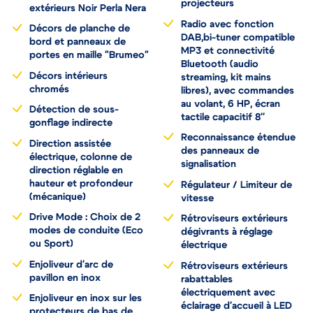
projecteurs
extérieurs Noir Perla Nera
Radio avec fonction
Décors de planche de
DAB,bi-tuner compatible
bord et panneaux de
MP3 et connectivité
portes en maille "Brumeo"
Bluetooth (audio
Décors intérieurs
streaming, kit mains
chromés
libres), avec commandes
au volant, 6 HP, écran
Détection de sous-
tactile capacitif 8''
gonflage indirecte
Reconnaissance étendue
Direction assistée
des panneaux de
électrique, colonne de
signalisation
direction réglable en
hauteur et profondeur
Régulateur / Limiteur de
(mécanique)
vitesse
Drive Mode : Choix de 2
Rétroviseurs extérieurs
modes de conduite (Eco
dégivrants à réglage
ou Sport)
électrique
Enjoliveur d'arc de
Rétroviseurs extérieurs
pavillon en inox
rabattables
électriquement avec
Enjoliveur en inox sur les
éclairage d'accueil à LED
protecteurs de bas de