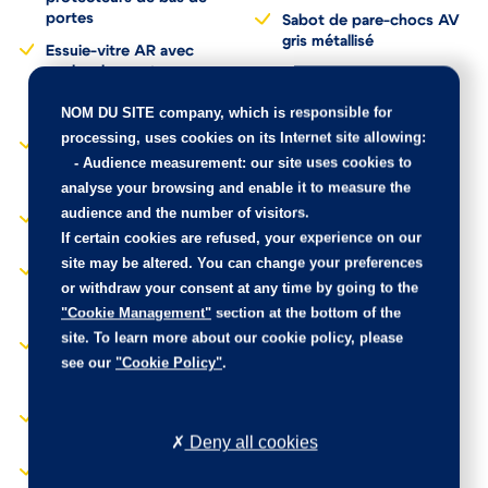
portes
Sabot de pare-chocs AV
gris métallisé
Essuie-vitre AR avec
enclenchement
Sans barres de toit
automatique en marche
longitudinales
NOM DU SITE company
, which is responsible for
AR
Sécurité enfants
processing, uses cookies on its Internet site allowing:
Essuie-vitre AV avec
électrique des vitres AR
-
Audience measurement
: our site uses cookies to
système de lavage "Magic
Seuils de portes AV en
analyse your browsing and enable it to measure the
Wash"
Inox
audience and the number of visitors.
Fixations ISOFIX aux 3
Siège conducteur
If certain cookies are refused, your experience on our
places AR en rang 2
mécanique avec réglage
site may be altered. You can change your preferences
Fonction "Mirror Screen"
lombaire
or withdraw your consent at any time by going to the
(Apple CarPlay / Android
Siège passager AV avec
"Cookie Management"
section at the bottom of the
Auto )
mise en tablette
site. To learn more about our cookie policy, please
Frein de stationnement
Sièges AV mécaniques
see our
"Cookie Policy"
.
électrique avec aide au
réglages en hauteur
démarrage en pente
Surtapis AV/AR
Garnissage TEP avec
Tissu Colyn Mistral
Deny all cookies
Système d'antiblocage
des roues ABS avec
Indicateur de rapport
répartiteur électronique