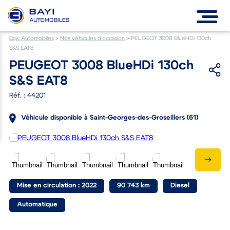
Bayi Automobiles
>
Nos véhicules d’occasion
>
PEUGEOT 3008 BlueHDi 130ch
S&S EAT8
PEUGEOT 3008 BlueHDi 130ch
S&S EAT8
Réf. : 44201
Véhicule disponible à Saint-Georges-des-Groseillers (61)
Mise en circulation : 2022
90 743 km
Diesel
Automatique