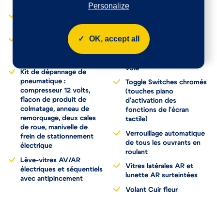
conseillé
Personalize
de freinage REF et
Inserts d'ailes AV
assistance au freinage
chromés
d'urgence AFU
OK, accept all
Jantes alliage 18"
Système stop & go
"Detroit" bi-ton
couplé avec l'assistance
diamantées Gris Storm
au positionnement sur la
voie
Kit de dépannage de
pneumatique :
Toggle Switches chromés
compresseur 12 volts,
(touches piano
flacon de produit de
d'activation des
colmatage, anneau de
fonctions de l'écran
remorquage, deux cales
tactile)
de roue, manivelle de
Verrouillage automatique
frein de stationnement
de tous les ouvrants en
électrique
roulant
Lève-vitres AV/AR
Vitres latérales AR et
électriques et séquentiels
lunette AR surteintées
avec antipincement
Volant Cuir fleur