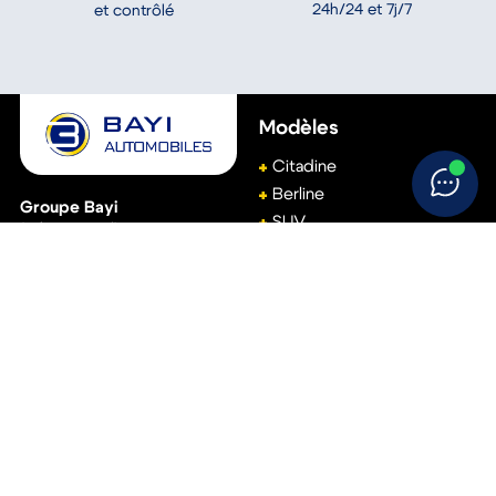
Modèles
Citadine
Berline
Groupe Bayi
SUV
(Siège social)
Break
111, avenue de Basingstoke
61001
Alençon
Monospace
02 33 15 22 00
Véhicule utilitaire
Accès rapide
Aide
Réservez votre essai
Conditions générales de
vente
Vendez votre voiture
Politique de
Trouvez votre concession
confidentialité