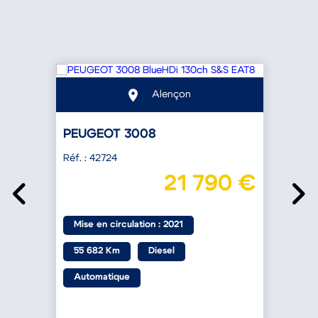
Alençon
PEUGEOT 3008
Réf. : 42724
R
€
21 790 €
Mise en circulation : 2021
55 682 Km
Diesel
Automatique