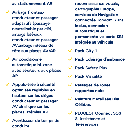
au stationnement AR
reconnaissance vocale,
cartographie Europe,
Airbags frontaux
services de Navigation
conducteur et passager
connectée TomTom 3 ans
adaptatifs (passager
inclus, connexion
neutralisable par clé),
automatique et
airbags latéraux
permanente via carte SIM
conducteur et passager
intégrée au véhicule
AV.airbags rideaux de
tête aux places AV/AR
Pack City 1
Air conditionné
Pack Eclairage d'ambiance
automatique bi-zone
Pack Safety Plus
avec aérateurs aux places
AR
Pack Visibilité
Appuis-tête à sécurité
Passages de roues
optimisée réglables en
rapportés noirs
hauteur sur les sièges
Peinture métallisée Bleu
conducteur et passager
Célèbes
AV ainsi que sur les
places latérales AR
PEUGEOT Connect SOS
& Assistance et
Avertisseur de temps de
Teleservices
conduite