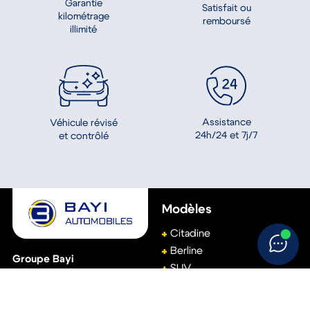
Garantie
Satisfait ou
kilométrage
remboursé
illimité
Assistance
Véhicule révisé
24h/24 et 7j/7
et contrôlé
Modèles
Citadine
Berline
Groupe Bayi
SUV
(Siège social)
Break
111, avenue de Basingstoke
61001
Alençon
Monospace