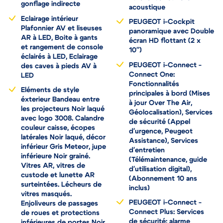
gonflage indirecte
acoustique
Eclairage intérieur
PEUGEOT i-Cockpit
Plafonnier AV et liseuses
panoramique avec Double
AR à LED, Boite à gants
écran HD flottant (2 x
et rangement de console
10'')
éclairés à LED, Eclairage
PEUGEOT i-Connect -
des caves à pieds AV à
Connect One:
LED
Fonctionnalités
Eléments de style
principales à bord (Mises
éxterieur Bandeau entre
à jour Over The Air,
les projecteurs Noir laqué
Géolocalisation), Services
avec logo 3008. Calandre
de sécurité (Appel
couleur caisse, écopes
d'urgence, Peugeot
latérales Noir laqué, décor
Assistance), Services
inférieur Gris Meteor, jupe
d'entretien
inférieure Noir grainé.
(Télémaintenance, guide
Vitres AR, vitres de
d'utilisation digital),
custode et lunette AR
(Abonnement 10 ans
surteintées. Lécheurs de
inclus)
vitres masqués.
PEUGEOT i-Connect -
Enjoliveurs de passages
Connect Plus: Services
de roues et protections
de sécurité: alarme
inférieures de portes Noir