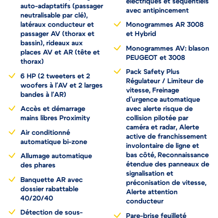
électriques et séquentiels
auto-adaptatifs (passager
avec antipincement
neutralisable par clé),
latéraux conducteur et
Monogrammes AR 3008
passager AV (thorax et
et Hybrid
bassin), rideaux aux
Monogrammes AV: blason
places AV et AR (tête et
PEUGEOT et 3008
thorax)
Pack Safety Plus
6 HP (2 tweeters et 2
Régulateur / Limiteur de
woofers à l'AV et 2 larges
vitesse, Freinage
bandes à l'AR)
d'urgence automatique
Accès et démarrage
avec alerte risque de
mains libres Proximity
collision pilotée par
caméra et radar, Alerte
Air conditionné
active de franchissement
automatique bi-zone
involontaire de ligne et
bas côté, Reconnaissance
Allumage automatique
étendue des panneaux de
des phares
signalisation et
Banquette AR avec
préconisation de vitesse,
dossier rabattable
Alerte attention
40/20/40
conducteur
Détection de sous-
Pare-brise feuilleté