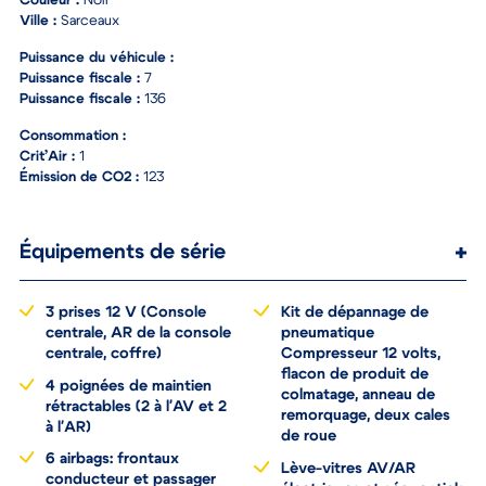
Couleur :
Noir
Ville :
Sarceaux
Puissance du véhicule :
Puissance fiscale :
7
Puissance fiscale :
136
Consommation :
Crit’Air :
1
Émission de CO2 :
123
Équipements de série
3 prises 12 V (Console
Kit de dépannage de
centrale, AR de la console
pneumatique
centrale, coffre)
Compresseur 12 volts,
flacon de produit de
4 poignées de maintien
colmatage, anneau de
rétractables (2 à l'AV et 2
remorquage, deux cales
à l'AR)
de roue
6 airbags: frontaux
Lève-vitres AV/AR
conducteur et passager