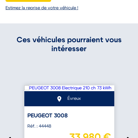
Estimez la reprise de votre véhicule !
Ces véhicules pourraient vous
intéresser
Évreux
PEUGEOT 3008
Réf. : 44448
R
€
33 980 €