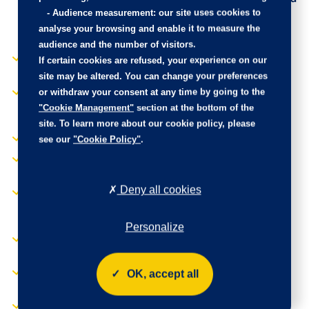
-
Audience measurement
: our site uses cookies to
et jonc Gris Stène,
Technology"
accoudoir tissu RIMINI
analyse your browsing and enable it to measure the
Rétroviseur intérieur
chiné
audience and the number of visitors.
électrochrome
ESP avec aide au
If certain cookies are refused, your experience on our
Rétroviseurs extérieurs
démarrage en pente
site may be altered. You can change your preferences
dégivrants avec réglage
or withdraw your consent at any time by going to the
Essuie-vitre AV à
et rabattement
déclenchement
électriques, éclairage de
"Cookie Management"
section at the bottom of the
automatique
seuil
site. To learn more about our cookie policy, please
Feux AR 3 griffes à LED
Sellerie tissus UZIRIS
see our
"Cookie Policy"
.
embossé et IRIZE
Feux diurnes 3 griffes à
embossé,
LED
accompagnement TEP
Deny all cookies
Isabella, écharpe tissu
Fixations ISOFIX et Top
RIMINI et surpiqûres
Tether aux places
Quartz
latérales AR
Personalize
Sièges AV à réglage en
Frein de stationnement
hauteur manuel
électrique
Visiopark 1 Caméra de
Habitacle et ciel de
OK, accept all
recul et aide au
pavillon Noir
stationnement AR,
Jantes alliage 19"