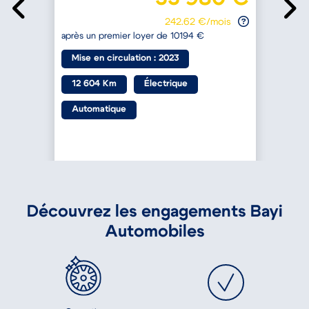
242.62 €/mois
après un premier loyer de 10194 €
a
Mise en circulation : 2023
12 604 Km
Électrique
Automatique
Découvrez les engagements Bayi
Automobiles