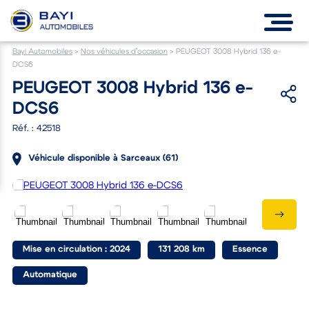
Bayi Automobiles
>
Nos véhicules d’occasion
>
PEUGEOT 3008 Hybrid 136 e-
DCS6
PEUGEOT 3008 Hybrid 136 e-
DCS6
Réf. : 42518
Véhicule disponible à Sarceaux (61)
Mise en circulation : 2024
131 208 km
Essence
Automatique