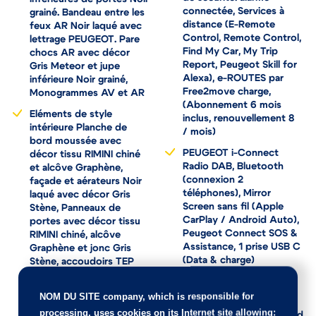
connectée, Services à
grainé. Bandeau entre les
distance (E-Remote
feux AR Noir laqué avec
Control, Remote Control,
lettrage PEUGEOT. Pare
Find My Car, My Trip
chocs AR avec décor
Report, Peugeot Skill for
Gris Meteor et jupe
Alexa), e-ROUTES par
inférieure Noir grainé,
Free2move charge,
Monogrammes AV et AR
(Abonnement 6 mois
Eléments de style
inclus, renouvellement 8 
intérieure Planche de
/ mois)
bord moussée avec
PEUGEOT i-Connect
décor tissu RIMINI chiné
Radio DAB, Bluetooth
et alcôve Graphène,
(connexion 2
façade et aérateurs Noir
téléphones), Mirror
laqué avec décor Gris
Screen sans fil (Apple
Stène, Panneaux de
CarPlay / Android Auto),
portes avec décor tissu
Peugeot Connect SOS &
RIMINI chiné, alcôve
Assistance, 1 prise USB C
Graphène et jonc Gris
(Data & charge)
Stène, accoudoirs TEP
Isabella, surpiqûres Quartz
Plancher de coffre
à l'AV, Console centrale
modulable 2 positions
NOM DU SITE company
, which is responsible for
avec décor tissu RIMINI
processing, uses cookies on its Internet site allowing:
chiné, façade Noir laqué
Projecteurs "Peugeot Led