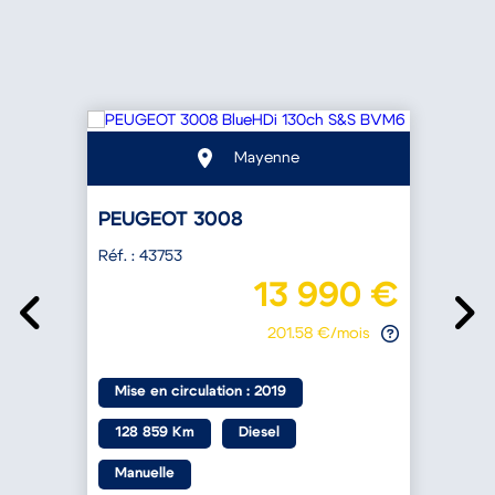
Mayenne
PEUGEOT 3008
Réf. : 43753
R
€
13 990 €
201.58 €/mois
a
Mise en circulation : 2019
128 859 Km
Diesel
Manuelle