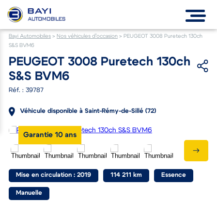
Bayi Automobiles
>
Nos véhicules d’occasion
>
PEUGEOT 3008 Puretech 130ch
S&S BVM6
PEUGEOT 3008 Puretech 130ch
S&S BVM6
Réf. : 39787
Véhicule disponible à Saint-Rémy-de-Sillé (72)
Garantie 10 ans
Mise en circulation : 2019
114 211 km
Essence
Manuelle