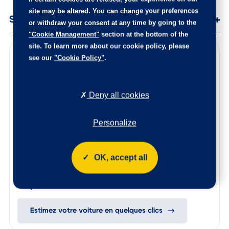
site may be altered. You can change your preferences
Services
or withdraw your consent at any time by going to the
"Cookie Management"
section at the bottom of the
site. To learn more about our cookie policy, please
Points de contrôle
see our
"Cookie Policy"
.
100 points de contrôle ont été réalisés sur cette voiture
Les éventuelles pièces endommagées ont été remplacées,
Deny all cookies
l’intérieur est nettoyé de fond en comble, et la carrosserie
rajeunie.
Personalize
Le certificat d’état et d’origine de cette occasion, vous
sera remis lors de la livraison.
N’hésitez pas à nous contacter afin de connaitre l’origine
OK, accept all
de ce véhicule, les points de contrôle réalisés ainsi que les
pièces remplacées sur ce véhicule.
Reprise de votre voiture
Estimez votre voiture en quelques clics