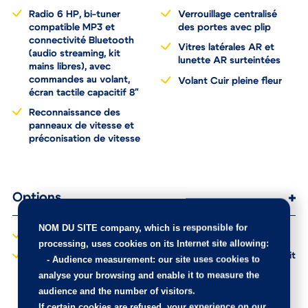
Radio 6 HP, bi-tuner
Verrouillage centralisé
compatible MP3 et
des portes avec plip
connectivité Bluetooth
Vitres latérales AR et
(audio streaming, kit
lunette AR surteintées
mains libres), avec
commandes au volant,
Volant Cuir pleine fleur
écran tactile capacitif 8"
Reconnaissance des
panneaux de vitesse et
préconisation de vitesse
Options
NOM DU SITE company
, which is responsible for
Peinture métallisée
Roue de secours galette
processing, uses cookies on its Internet site allowing:
Peinture métallisée
Toit "Black Diamond" (toit
-
Audience measurement
: our site uses cookies to
Metallic Copper
Noir Perla Nera)
analyse your browsing and enable it to measure the
audience and the number of visitors.
If certain cookies are refused, your experience on our