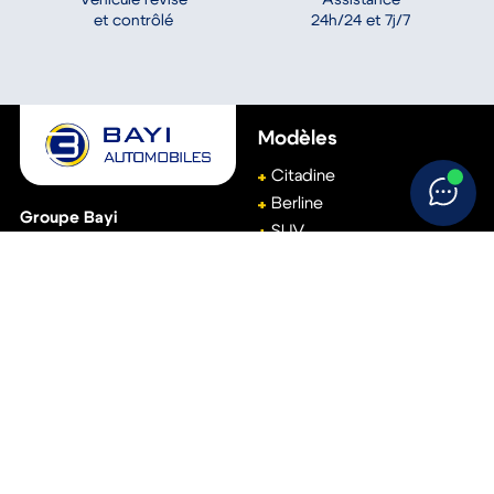
Véhicule révisé
24h/24 et 7j/7
et contrôlé
Modèles
Citadine
Berline
Groupe Bayi
SUV
(Siège social)
Break
111, avenue de Basingstoke
61001
Alençon
Monospace
02 33 15 22 00
Véhicule utilitaire
Accès rapide
Aide
Réservez votre essai
Conditions générales de
vente
Vendez votre voiture
Politique de
Trouvez votre concession