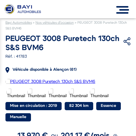
Bayi Automobiles
>
Nos véhicules d’occasion
>
PEUGEOT 3008 Puretech 130ch
S&S BVM6
PEUGEOT 3008 Puretech 130ch
S&S BVM6
Réf. : 41783
Véhicule disponible à Alençon (61)
Mise en circulation : 2019
82 304 km
Essence
Manuelle