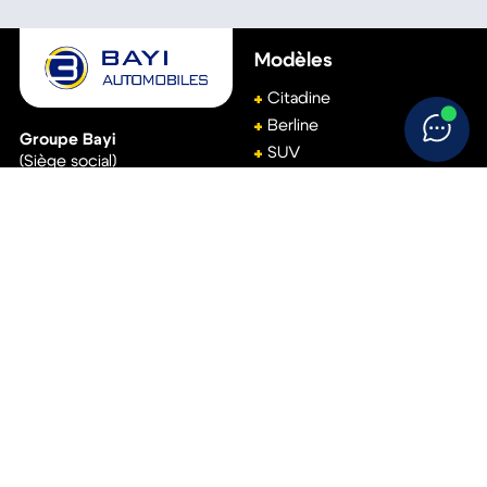
Modèles
Citadine
Berline
Groupe Bayi
SUV
(Siège social)
Break
111, avenue de Basingstoke
61001
Alençon
Monospace
02 33 15 22 00
Véhicule utilitaire
Accès rapide
Aide
Réservez votre essai
Conditions générales de
vente
Vendez votre voiture
Politique de
Trouvez votre concession
confidentialité
Politique de cookies
Suivez-nous !
Mentions légales