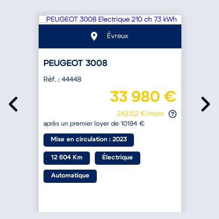
Évreux
PEUGEOT 3008
Réf. : 44448
R
€
33 980 €
242.62 €/mois
après un premier loyer de 10194 €
a
Mise en circulation : 2023
12 604 Km
Électrique
Automatique