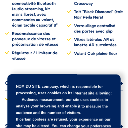
compatible MP3 et
Surtapis AV et AR
connectivité Bluetooth
Crossway
(audio streaming, kit
Toit "Black Diamond" (toit
mains libres), avec
Noir Perla Nera)
commandes au volant,
écran tactile capacitif 8"
Verrouillage centralisé
des portes avec plip
Reconnaissance des
panneaux de vitesse et
Vitres latérales AR et
préconisation de vitesse
lunette AR surteintées
Régulateur / Limiteur de
Volant Cuir pleine fleur
vitesse
Options
NOM DU SITE company
, which is responsible for
processing, uses cookies on its Internet site allowing:
-
Audience measurement
: our site uses cookies to
Peinture métallisée
Roue de secours galette
analyse your browsing and enable it to measure the
audience and the number of visitors.
If certain cookies are refused, your experience on our
site may be altered. You can change your preferences