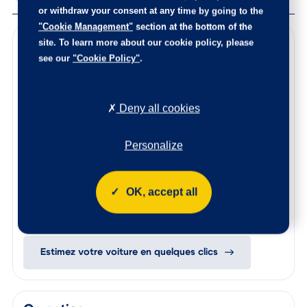
Services
or withdraw your consent at any time by going to the
"Cookie Management"
section at the bottom of the
site. To learn more about our cookie policy, please
Points de contrôle
see our
"Cookie Policy"
.
100 points de contrôle ont été réalisés sur cette voiture
Les éventuelles pièces endommagées ont été remplacées,
Deny all cookies
l’intérieur est nettoyé de fond en comble, et la carrosserie
rajeunie.
Personalize
Le certificat d’état et d’origine de cette occasion, vous
sera remis lors de la livraison.
N’hésitez pas à nous contacter afin de connaitre l’origine
de ce véhicule, les points de contrôle réalisés ainsi que les
OK, accept all
pièces remplacées sur ce véhicule.
Reprise de votre voiture
Estimez votre voiture en quelques clics